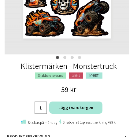
Klistermärken - Monstertruck
Snabbare leverans
3 för 2
NYHET!
59 kr
Lägg i varukorgen
Snabbare? Expresstillverkning +99 kr
Skickas på måndag
PRODUKTBESKRIVNING