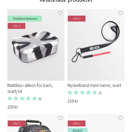
Snabbare leverans
3 för 2
3 för 2
Matlåda i silikon för barn,
Nyckelband med namn, svart
svart/vit
(3)
(8)
219 kr
229 kr
3 för 2
3 för 2
NYHET!