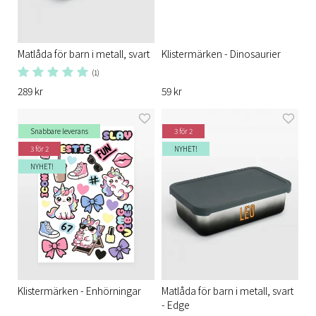
Matlåda för barn i metall, svart
Klistermärken - Dinosaurier
(1)
289 kr
59 kr
Snabbare leverans
3 för 2
3 för 2
NYHET!
NYHET!
Klistermärken - Enhörningar
Matlåda för barn i metall, svart
- Edge