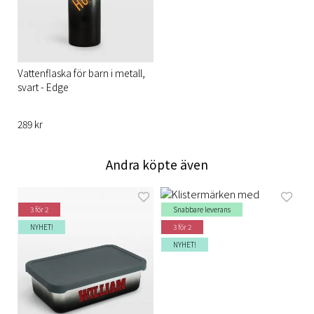
Vattenflaska för barn i metall,
svart - Edge
289 kr
Andra köpte även
3 för 2
Snabbare leverans
NYHET!
3 för 2
NYHET!