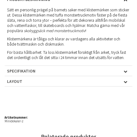
Sätt en personlig prägel på barnets saker med klistermärken som sticker
ut. Dessa klistermärken med tuffa monstertruckmotiv fäster på de flesta
släta, rena och torra ytor – perfekta för att dekorera alltifrån mobilskal
och vattenflaskor, till skateboards och hjälmar. Matcha gärna med vår
populära
skolryggsäck med monstertruckmotiv
!
Klistermärkena är tåliga och klarar av vardagens alla aktiviteter och
både tvättmaskin och diskmaskin.
För bästa hållbarhet: Ta loss klistermärket försiktigt från arket, tryck fast
det ordentligt och låt det sitta i 24 timmar innan det utsätts för vatten.
SPECIFIKATION
LAYOUT
Artikelnummer:
Minidekaler-2
Relaterade produkter