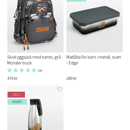
Skolryggsäck med namn, grå -
Matlåda för barn i metall, svart
Monster truck
- Edge
(39)
479 kr
289 kr
3 för 2
NYHET!