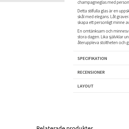
champagneglas med personlig
Detta stilfulla glas är en upp
skål med elegans. Låt gravera
skapa ett personligt minne av
En omtänksam och minnesvä
stora dagen. Lika självklar un
återuppleva stoltheten och glä
SPECIFIKATION
RECENSIONER
LAYOUT
Relaterade produkter