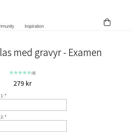
munity
Inspiration
as med gravyr - Examen
(6)
279 kr
 1: *
 2: *