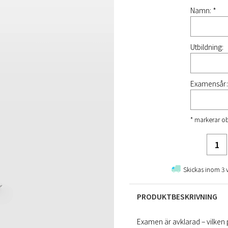
Namn: *
Utbildning:
Examensår:
* markerar ob
Skickas inom 3 
PRODUKTBESKRIVNING
Examen är avklarad – vilken 