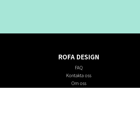
ROFA DESIGN
FAQ
Kontakta oss
Om oss
Köpvillkor
Returpolicy
Hållbarhet
Cookie policy
Integritetspolicy
Presentkort
Jobba hos oss