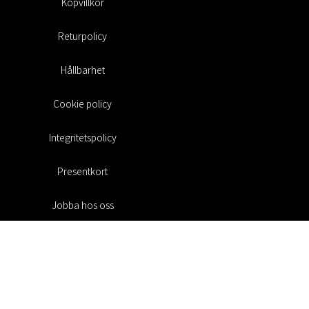
Köpvillkor
Returpolicy
Hållbarhet
Cookie policy
Integritetspolicy
Presentkort
Jobba hos oss
Rabattkoder
#RofaDesign
#yesrofadesign