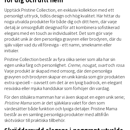
Upptäck Pristine Collection, en exklusiv kollektion med ett
personligt uttryck, tidlös design och hög kvalitet. Här hittar du
noga utvalda produkter för både dig och ditt hem, där varje
detalj är omsorgsfullt designad för att kombinera sofistikerad
elegans med en touch av individualitet. Det som gör varje
produkt unik är den personliga gravyren eller brodyren, där du
själv väljer vad du vill föreviga - ett namn, smeknamn eller
initialer.
Pristine Collection består av fyra olika serier som alla har sin
egen unika färg och personlighet.
Creme
,
nougat
,
svart
och
rosa
.
Varje produkt är skapad med omsorg, där den personliga
gravyren och brodyren skapar en unik känsla som gör produkten
extra speciell – oavsett om det är en lyxig badrock, en elegant
resväska eller mjuka handdukar som förhöjer din vardag.
För den stilsäkra mamman har vi även skapat en egen unik serie;
Pristine Mama
som är det självklara valet för den som
värdesätter både funktion och lyxiga detaljer. Pristine Mama
består av en samling personliga produkter med alltifrån
skötväskor till praktiska tillbehör.