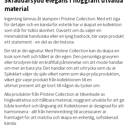
Skräddarsydd elegans i noggrant utvalda
material
Ingenting lämnas åt slumpen i Pristine Collection. Med ett öga
för detaljer och en känsla för estetik har vi skapat en kollektion
som står för tidlös skönhet. Oavsett om du väljer en
minimalistisk handväska eller en lyxig badrock, blir varje produkt
ett statement - en del av din historia.
Din stil är din signatur. Med Pristine Collection kan du skapa en
look som helt och hållet är din egen. Den personliga gravyren
eller brodyren blir en kraftfull påminnelse om att mode handlar
om mer än bara yta. Det handlar om att uttrycka vem du är.
Självklart väljer du själv vilket namn som ska pryda produkten,
vilket gör varje produkt från kollektionen till en
ultimat present att ge bort till någon du tycker om.
Alla produkter från Pristine Collection är tillverkade av
högkvalitativa och hållbara material, noggrant utvalda för att ge
både komfort och långvarig stil. Kollektionen är designad för att
harmonisera - allt från heminredning till accessoarer är
framtaget för att matcha och skapa en enhetlig, sofistikerad
känsla.