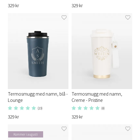
329 kr
329 kr
Termosmugg med namn, blå -
Termosmugg med namn,
Lounge
Creme - Pristine
(23)
(8)
329 kr
329 kr
Kommer i augusti