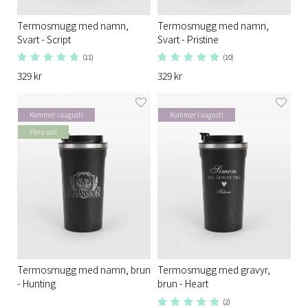
Termosmugg med namn,
Termosmugg med namn,
Svart - Script
Svart - Pristine
(11)
(10)
329 kr
329 kr
Kommer i augusti
Kommer i augusti
Flera val!
Termosmugg med namn, brun
Termosmugg med gravyr,
- Hunting
brun - Heart
(2)