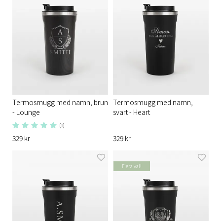
Termosmugg med namn, brun
Termosmugg med namn,
- Lounge
svart - Heart
(1)
329 kr
329 kr
Flera val!