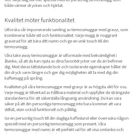
både värmer drycken och hjärtat.
Kvalitet möter funktionalitet
Utforska vår imponerande samling av termosmuggar med gravyr, som
kombinerar både stil och funktionalitet. Varje mugg är noggrant
graverad för att bära ditt namn och ge en unik touch till din
termosmugg.
Våra take away termosmuggar är utformade med bekvämlighet i
åtanke, så att du kan njuta av dina favoritdrycker var du än befinner
dig. Med deras tättslutande lock och isolerande egenskaper håller de
din dryck varm längre och ger dig möjligheten att ta med dig din
kaffemugg på språng.
Kvaliteten på våra termosmuggar med gravyr är av högsta vikt för oss.
Varje mugg är tillverkad av hållbara material och uppfyller de strängaste
standarderna för att säkerställa långvarig användning. Du kan vara
säker på att din personliga termosmugg inte bara kommer att vara
stilfull, utan också funktionell och pålitlig.
Ge en personlig touch till din dagliga kaffestund eller överraska någon
speciell med en personlig termosmugg som present. Våra
termosmuggar med namn är ett perfekt val för att visa omtanke och