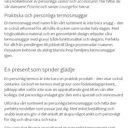
våra kollektioner av personliga
väskor
och
accessoarer
. Här hittar du
vår damserie
Pristine
och serien
Lounge
för herrar.
Praktiska och personliga termosmuggar
En termosmugg med namn från vårt sortiment är inte bara snygg – den
är också utformad för att hålla drycken varm under hela dagen. Med
högkvalitativa material och en genomtänkt design erbjuder våra
termosmuggar med gravyr både funktionalitet och elegans. Perfekta
för allt från pendlingen till jobbet till långa promenader i naturen.
Dessutom behöver du aldrig blanda ihop familjens termosmuggar
igen.
En present som sprider glädje
En personlig termos är inte bara en praktisk produkt – den visar också
omtanke. Ge bort en termos med gravyr som födelsedagspresent,
julklapp eller varför inte som en uppskattande gest till en vän eller
kollega. Det personliga inslaget gör den extra speciell och minnesvärd.
Utforska vårt sortiment av personliga termosmuggar och hitta den
perfekta modellen som passar just dig. Med enkel beställning och
snabb leverans gör vi det enkelt att skapa något unikt och personligt
för dig och dina nära och kära.
Gör varje dag lite mer speciell med en personlig termosmugg som