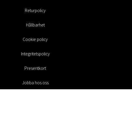
Returpolicy
Hållbarhet
Cookie policy
Integritetspolicy
Presentkort
Jobba hos oss
Rabattkoder
#RofaDesign
#yesrofadesign