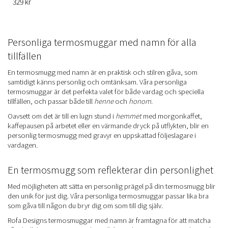
329 kr
Personliga termosmuggar med namn för alla
tillfällen
En termosmugg med namn är en praktisk och stilren gåva, som
samtidigt känns personlig och omtänksam. Våra personliga
termosmuggar är det perfekta valet för både vardag och speciella
tillfällen, och passar både till
henne
och
honom
.
Oavsett om det är till en lugn stund i
hemmet
med morgonkaffet,
kaffepausen på arbetet eller en värmande dryck på utflykten, blir en
personlig termosmugg med gravyr en uppskattad följeslagare i
vardagen.
En termosmugg som reflekterar din personlighet
Med möjligheten att sätta en personlig prägel på din termosmugg blir
den unik för just dig. Våra personliga termosmuggar passar lika bra
som gåva till någon du bryr dig om som till dig själv.
Rofa Designs termosmuggar med namn är framtagna för att matcha