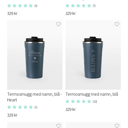
(5)
(7)
329 kr
329 kr
Termosmugg med namn, blå -
Termosmugg med namn, blå
Heart
(10)
(1)
329 kr
329 kr