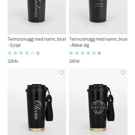
Termosmugg med namn, brun
Termosmugg med namn, brun
- Script
- Älskar dig
(2)
(9)
329 kr
329 kr