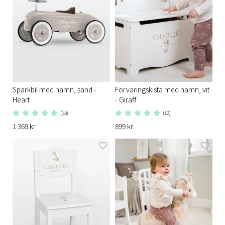
Sparkbil med namn, sand -
Förvaringskista med namn, vit
Heart
- Giraff
(18)
(12)
1 369 kr
899 kr