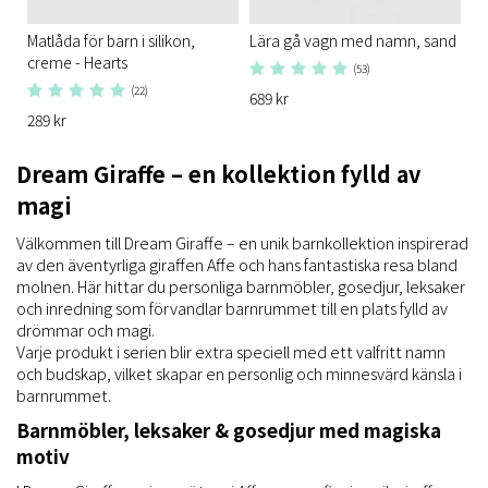
Matlåda för barn i silikon,
Lära gå vagn med namn, sand
creme - Hearts
(53)
(22)
689 kr
289 kr
Dream Giraffe – en kollektion fylld av
magi
Välkommen till Dream Giraffe – en unik barnkollektion inspirerad
av den äventyrliga giraffen Affe och hans fantastiska resa bland
molnen. Här hittar du personliga barnmöbler, gosedjur, leksaker
och inredning som förvandlar barnrummet till en plats fylld av
drömmar och magi.
Varje produkt i serien blir extra speciell med ett valfritt namn
och budskap, vilket skapar en personlig och minnesvärd känsla i
barnrummet.
Barnmöbler, leksaker & gosedjur med magiska
motiv