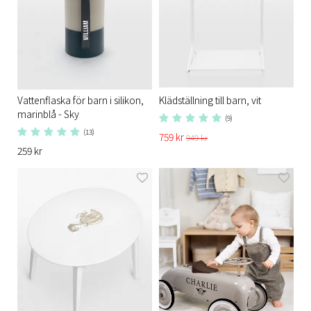
Vattenflaska för barn i silikon,
Klädställning till barn, vit
marinblå - Sky
(9)
(13)
759 kr
949 kr
259 kr