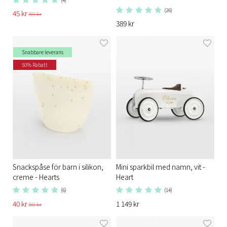
(26)
45 kr
89 kr
389 kr
Snabbare leverans
50% Rabatt
Snackspåse för barn i silikon,
Mini sparkbil med namn, vit -
creme - Hearts
Heart
(6)
(14)
40 kr
1 149 kr
80 kr