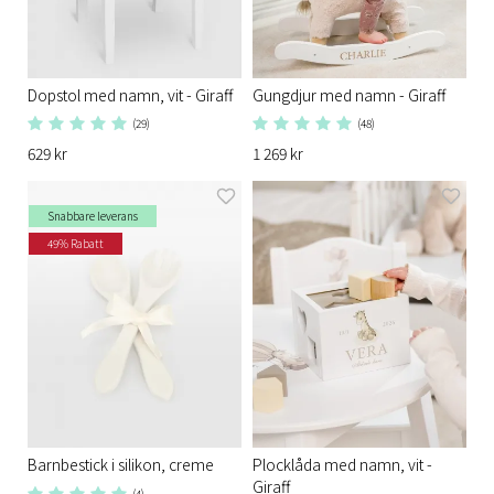
Dopstol med namn, vit - Giraff
Gungdjur med namn - Giraff
(29)
(48)
629 kr
1 269 kr
Snabbare leverans
49% Rabatt
Barnbestick i silikon, creme
Plocklåda med namn, vit -
Giraff
(4)