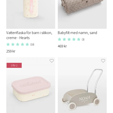
Vattenflaska för barn i silikon,
Babyfilt med namn, sand
creme - Hearts
(3)
(33)
469 kr
259 kr
3 för 2