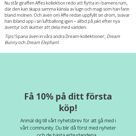
Nu står giraffen Affes kollektion redo att flytta in i barnens rum,
där den kan skapa samma känsla av lugn och magi som han fann
bland molnen. Och även om Affe redan uppfyllt sin dröm, svävar
han ibland upp i sin luftballong igen – alltid på jakt efter nya
äventyr och skatter att dela med världen.
Tips!
Spana även in våra andra Dream-kollektioner;
Dream
Bunny
och
Dream Elephant
.
Få 10% på ditt första
köp!
Anmäl dig till vårt nyhetsbrev för att gå med i
vårt community. Du blir då först med nyheter
och de bästa erbjudandena.