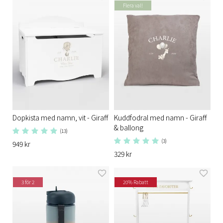
Flera val!
Dopkista med namn, vit - Giraff
Kuddfodral med namn - Giraff
& ballong
(13)
(3)
949 kr
329 kr
3 för 2
20% Rabatt