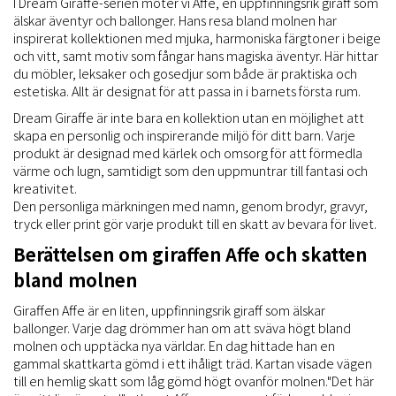
I Dream Giraffe-serien möter vi Affe, en uppfinningsrik giraff som
älskar äventyr och ballonger. Hans resa bland molnen har
inspirerat kollektionen med mjuka, harmoniska färgtoner i beige
och vitt, samt motiv som fångar hans magiska äventyr. Här hittar
du möbler, leksaker och gosedjur som både är praktiska och
estetiska. Allt är designat för att passa in i barnets första rum.
Dream Giraffe är inte bara en kollektion utan en möjlighet att
skapa en personlig och inspirerande miljö för ditt barn. Varje
produkt är designad med kärlek och omsorg för att förmedla
värme och lugn, samtidigt som den uppmuntrar till fantasi och
kreativitet.
Den personliga märkningen med namn, genom brodyr, gravyr,
tryck eller print gör varje produkt till en skatt av bevara för livet.
Berättelsen om giraffen Affe och skatten
bland molnen
Giraffen Affe är en liten, uppfinningsrik giraff som älskar
ballonger. Varje dag drömmer han om att sväva högt bland
molnen och upptäcka nya världar. En dag hittade han en
gammal skattkarta gömd i ett ihåligt träd. Kartan visade vägen
till en hemlig skatt som låg gömd högt ovanför molnen."Det här