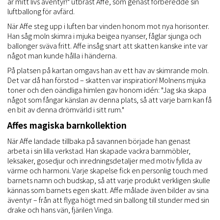
är mitt livs äventyr!" utbrast Affe, som genast förberedde sin
luftballong för avfärd.
När Affe steg upp i luften bar vinden honom mot nya horisonter.
Han såg moln skimra i mjuka beigea nyanser, fåglar sjunga och
ballonger sväva fritt. Affe insåg snart att skatten kanske inte var
något man kunde hålla i händerna.
På platsen på kartan omgavs han av ett hav av skimrande moln.
Det var då han förstod – skatten var inspiration! Molnens mjuka
toner och den oändliga himlen gav honom idén: "Jag ska skapa
något som fångar känslan av denna plats, så att varje barn kan få
en bit av denna drömvärld i sitt rum."
Affes magiska barnkollektion
När Affe landade tillbaka på savannen började han genast
arbeta i sin lilla verkstad. Han skapade vackra barnmöbler,
leksaker, gosedjur och inredningsdetaljer med motiv fyllda av
värme och harmoni. Varje skapelse fick en personlig touch med
barnets namn och budskap, så att varje produkt verkligen skulle
kännas som barnets egen skatt. Affe målade även bilder av sina
äventyr – från att flyga högt med sin ballong till stunder med sin
drake och hans vän, fjärilen Vinga.