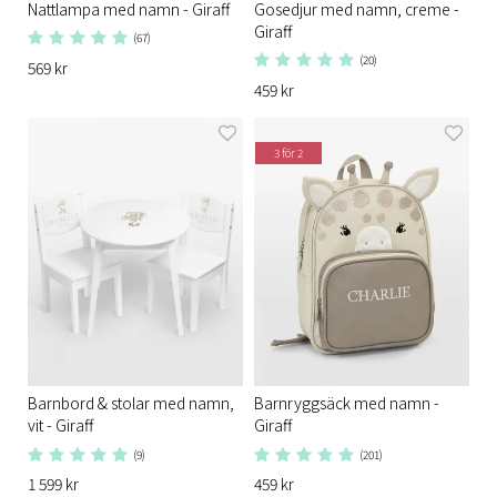
Nattlampa med namn - Giraff
Gosedjur med namn, creme -
Giraff
(67)
(20)
569 kr
459 kr
3 för 2
Barnbord & stolar med namn,
Barnryggsäck med namn -
vit - Giraff
Giraff
(9)
(201)
1 599 kr
459 kr