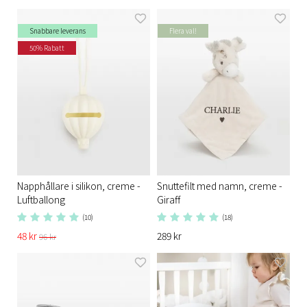
Snabbare leverans
Flera val!
50% Rabatt
Napphållare i silikon, creme -
Snuttefilt med namn, creme -
Luftballong
Giraff
(10)
(18)
48 kr
289 kr
96 kr