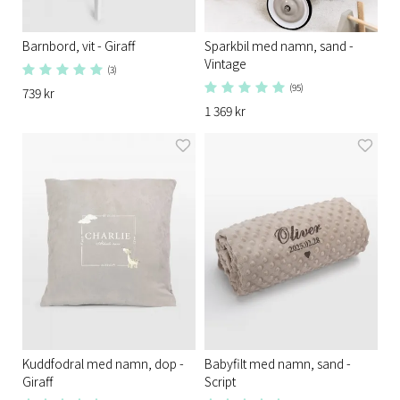
Barnbord, vit - Giraff
Sparkbil med namn, sand -
Vintage
(3)
(95)
739 kr
1 369 kr
Kuddfodral med namn, dop -
Babyfilt med namn, sand -
Giraff
Script