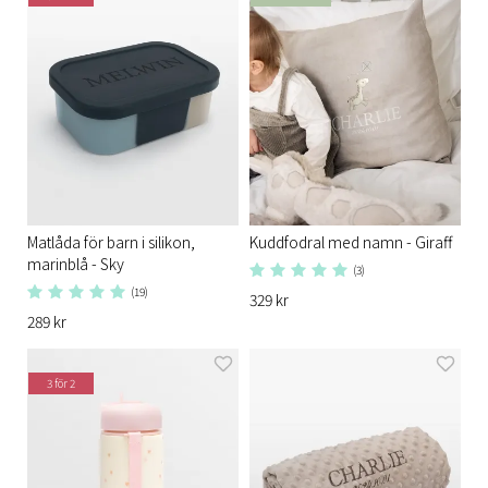
Matlåda för barn i silikon,
Kuddfodral med namn - Giraff
marinblå - Sky
(3)
(19)
329 kr
289 kr
3 för 2