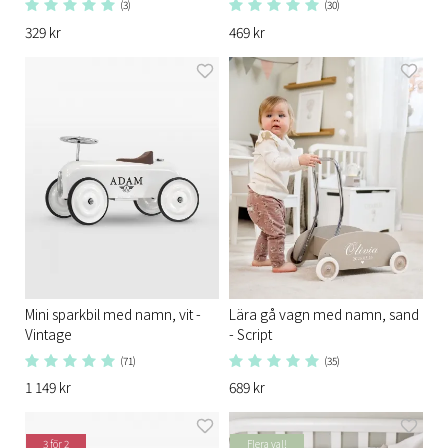
(3)
(30)
329 kr
469 kr
Mini sparkbil med namn, vit -
Lära gå vagn med namn, sand
Vintage
- Script
(71)
(35)
1 149 kr
689 kr
3 för 2
Flera val!