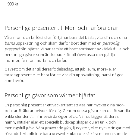
999 kr
Personliga presenter till Mor- och Farföräldrar
Våra mor- och farföräldrar förtjänar bara det bästa, visa din och dina
barns
uppskattning och skäm därför bort dem med en
personlig
present
från hjärtat. Vi har samlat ett brett sortiment av kärleksfulla och
personliga gåvor som är skapade för att överraska och glädja
mormor, farmor, morfar och farfar.
Oavsett om det är till deras födelsedag, ett jubileum, mors- eller
farsdagpresent eller bara för att visa din uppskattning, har vi något
som berör.
Personliga gåvor som värmer hjärtat
En personlig present är ett vackert sätt att visa hur mycket dina mor-
och farföräldrar betyder för dig. Genom dessa gåvor kan du förvandla
enkla stunder till minnesvärda ögonblick. När du lägger till deras
namn, initialer eller ett speciellt budskap skapar du en unik och
meningsfull gåva. Våra graverade
glas
, ljuslyktor, eller nyckelringar med
rörande text, blir inte bara presenter utan också kära minnen som de