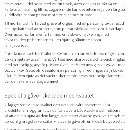
dekorativa kuddfodral med valfritt tryck, även där kan du skriva en
kärleksfull hälsning till mottagaren – du kan dessutom välja den färg på
kuddfodralet som passar mormor eller farmor bäst!
Till morfar och farfar: Ett graverat ölglas med en personlig text är alltid
ett uppskattat val av present, som passar såväl vid fest som till vardags.
Överraska morfar eller farfar med en älskvärd nyckelring med
favoritbilden på barnbarnen – en hjärtlig påminnelse om
familjebandet.
För alla mor- och farföräldrar: Ge mor- och farföräldrarna något som
de kan njuta av tillsammans. Vårt set med skärbräda och 2-pack vinglas
med personlig gravyr är pricken över i:et för en mysig fredagskväll med
ost och kex. Setet blir dessutom en personlig inredningsdetalj i köket.
Eller låt dem njuta av det vackra skenet från deras personliga lanterna
där den skiner i vardagsrummet.
Speciella gåvor skapade med kvalitet
Vi lägger stor vikt vid kvalitet och detaljer i våra presenter. Våra
produkter är noggrant utvalda för att vara både vackra och hållbara,
så att de kan njuta av dem länge. Med material av högsta kvalitet och en
personlig prägel säkerställer vi att varje gåva blir unik och betydelsefull.
Våra presenter är mer än bara föremål; de är en del av de minnen och