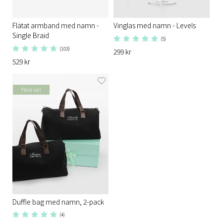
Flätat armband med namn -
Vinglas med namn - Levels
Single Braid
(5)
(103)
299 kr
529 kr
Flera val!
Duffle bag med namn, 2-pack
(4)