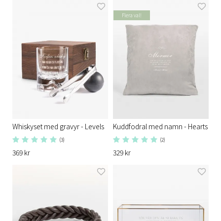
Flera val!
Whiskyset med gravyr - Levels
Kuddfodral med namn - Hearts
(3)
(2)
369 kr
329 kr