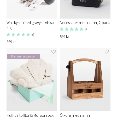
Whiskyset med gravyr - Älskar
Necessärer med namn, 2-pack
dig
(8)
(9)
599 kr
369 kr
Kommer i september
Fluffiga tofflor & Morgonrock
Ölkorg med namn