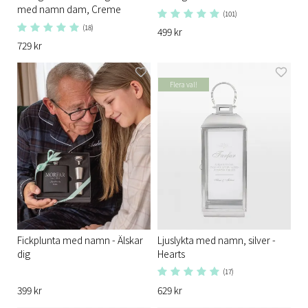
med namn dam, Creme
(101)
(18)
499 kr
729 kr
Flera val!
Fickplunta med namn - Älskar
Ljuslykta med namn, silver -
dig
Hearts
(17)
399 kr
629 kr