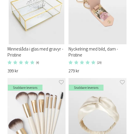
Minneslåda i glas med gravyr -
Nyckelring med bild, dam -
Pristine
Pristine
(4)
(29)
399 kr
279 kr
Snabbare leverans
Snabbare leverans