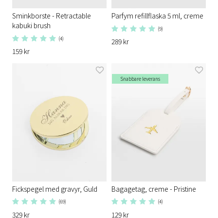
Sminkborste - Retractable
Parfym refillflaska 5 ml, creme
kabuki brush
(9)
(4)
289 kr
159 kr
Snabbare leverans
Fickspegel med gravyr, Guld
Bagagetag, creme - Pristine
(69)
(4)
329 kr
129 kr