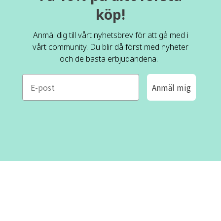
köp!
Anmäl dig till vårt nyhetsbrev för att gå med i
vårt community. Du blir då först med nyheter
och de bästa erbjudandena.
e-mail
Anmäl mig
ROFA DESIGN
KUNDSERVICE
📝
Skriv till oss