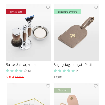
50% Rabatt
Snabbare leverans
Rakset 5 delar, krom
Bagagetag, nougat - Pristine
(2)
(7)
650 kr
129 kr
1 299 kr
Flera val!