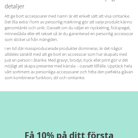
detaljer
Att ge bort accessoarer med namn är ett enkelt sätt att visa omtanke.
Det lilla extra i form av personlig märkning gör att varje produkt känns
genomtänkt och unik. Oavsett om du väljer en nyckelring, fickspegel,
minneslåda eller ett rakset så är du garanterad en personlig accessoar
som sticker ut från mängden.
I en tid där massproducerade produkter dominerar, är det något
alldeles särskilt med att ge bort en accessoar som har skapats med
just en person i åtanke. Med gravyr, brodyr, tryck eller print gör vi det
möjligt att skapa presenter med känsla – oavsett tillfälle. Upptäck hela
vårt sortiment av personliga accessoarer och hitta den perfekta gåvan
som kombinerar funktion, stil och omtanke.
Få 10% på ditt första