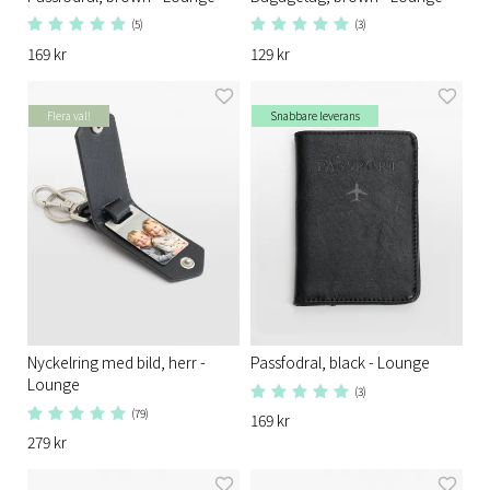
(5)
(3)
169 kr
129 kr
Flera val!
Snabbare leverans
Nyckelring med bild, herr -
Passfodral, black - Lounge
Lounge
(3)
(79)
169 kr
279 kr