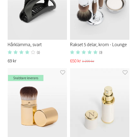
Hårklämma, svart
Rakset 5 delar, krom - Lounge
(1)
(3)
69 kr
650 kr
1 299 kr
Snabbare leverans