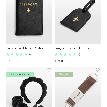
Passfodral, black - Pristine
Bagagetag, black - Pristine
(4)
(8)
169 kr
129 kr
Snabbare leverans
Flera val!