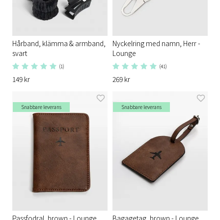
Hårband, klämma & armband,
Nyckelring med namn, Herr -
svart
Lounge
(1)
(41)
149 kr
269 kr
Snabbare leverans
Snabbare leverans
Passfodral, brown - Lounge
Bagagetag, brown - Lounge