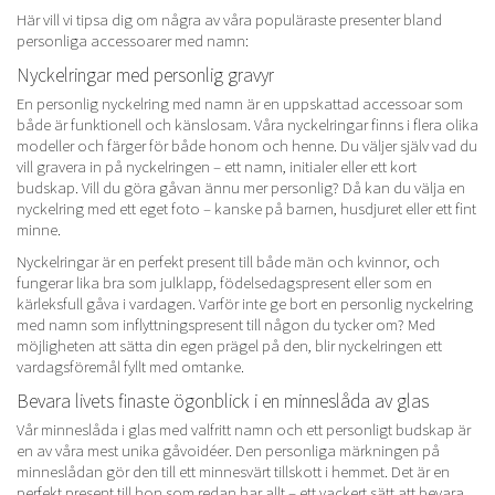
Här vill vi tipsa dig om några av våra populäraste presenter bland
personliga accessoarer med namn:
Nyckelringar med personlig gravyr
En personlig nyckelring med namn är en uppskattad accessoar som
både är funktionell och känslosam. Våra nyckelringar finns i flera olika
modeller och färger för både honom och henne. Du väljer själv vad du
vill gravera in på nyckelringen – ett namn, initialer eller ett kort
budskap. Vill du göra gåvan ännu mer personlig? Då kan du välja en
nyckelring med ett eget foto – kanske på barnen, husdjuret eller ett fint
minne.
Nyckelringar är en perfekt present till både män och kvinnor, och
fungerar lika bra som julklapp, födelsedagspresent eller som en
kärleksfull gåva i vardagen. Varför inte ge bort en personlig nyckelring
med namn som inflyttningspresent till någon du tycker om? Med
möjligheten att sätta din egen prägel på den, blir nyckelringen ett
vardagsföremål fyllt med omtanke.
Bevara livets finaste ögonblick i en minneslåda av glas
Vår minneslåda i glas med valfritt namn och ett personligt budskap är
en av våra mest unika gåvoidéer. Den personliga märkningen på
minneslådan gör den till ett minnesvärt tillskott i hemmet. Det är en
perfekt present till hon som redan har allt – ett vackert sätt att bevara