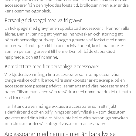
accessoarer från den nyföddas första tid, bröllopsminnen eller andra
känslosamma ögonblick.
Personlig fickspegel med valfri gravyr
En fickspegel med gravyr är en uppskattad accessoar till kvinnor i alla
åldrar. Den är liten nog att rymmas i handväskan och stor nog att
bära ett personligt budskap. Spegeln graveras på locket med namn
och en valfri text – perfekt till exempelvis student, konfirmation eller
som en personlig present till henne. Den blir både ett praktiskt
hjälpmedel och ett fint minne.
Komplettera med fler personliga accessoarer
Vi erbjuder även många fina accessoarer som kompletterar våra
övriga
väskor och tillbehör
. Våra sminkborstar är ett exempel på en
accessoar som passar perfekt tillsammans med våra
necessärer med
namn
. Tillsammans med våra
resväskor med namn
har du det ultimata
kitet för resan!
Här hittar du även många exklusiva accessoarer som ett mjukt
sidenhårband och en påfyllningsbar parfymflaska – som dessutom
graveras med dina initialer. Missa inte heller våra personliga
smycken
och
klockor
under vår kategori väskor och accessoarer.
Accessoarer med namn – mer än bara lyxiga