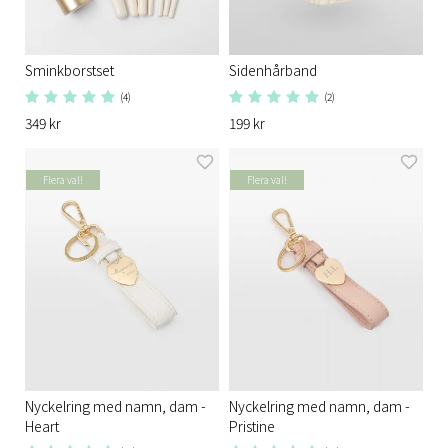
Sminkborstset
Sidenhårband
(4)
(2)
349 kr
199 kr
Flera val!
Flera val!
Nyckelring med namn, dam -
Nyckelring med namn, dam -
Heart
Pristine