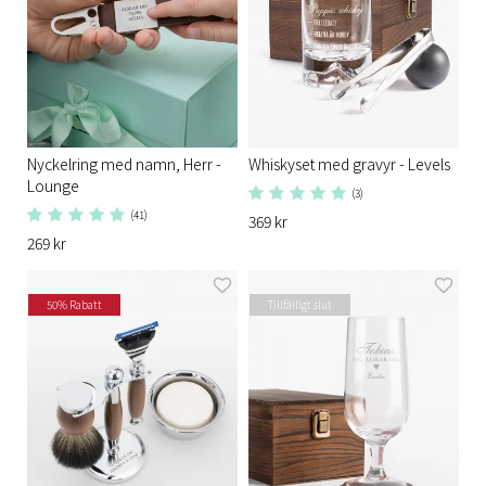
Nyckelring med namn, Herr -
Whiskyset med gravyr - Levels
Lounge
(3)
(41)
369 kr
269 kr
50% Rabatt
Tillfälligt slut