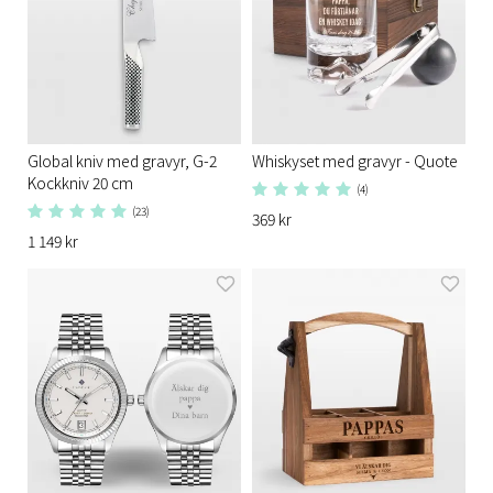
Global kniv med gravyr, G-2
Whiskyset med gravyr - Quote
Kockkniv 20 cm
(4)
(23)
369 kr
1 149 kr