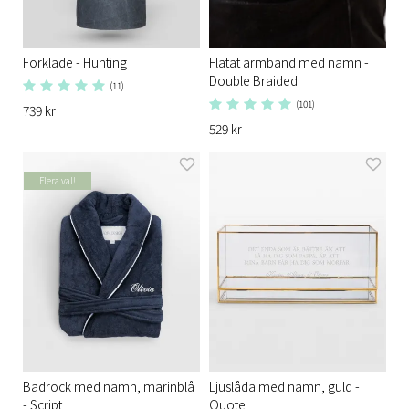
Förkläde - Hunting
Flätat armband med namn -
Double Braided
(11)
(101)
739 kr
529 kr
Flera val!
Badrock med namn, marinblå
Ljuslåda med namn, guld -
- Script
Quote