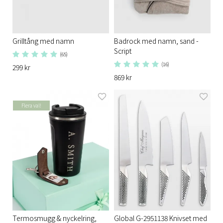
Grilltång med namn
Badrock med namn, sand -
Script
(65)
(16)
299 kr
869 kr
Flera val!
Termosmugg & nyckelring,
Global G-2951138 Knivset med