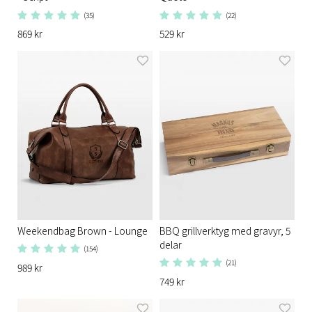
(35)
(22)
869 kr
529 kr
Weekendbag Brown - Lounge
BBQ grillverktyg med gravyr, 5
delar
(154)
(21)
989 kr
749 kr