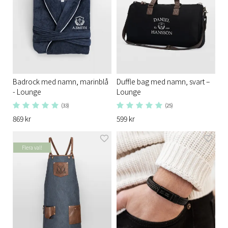
Badrock med namn, marinblå
Duffle bag med namn, svart –
- Lounge
Lounge
(33)
(25)
869 kr
599 kr
Flera val!