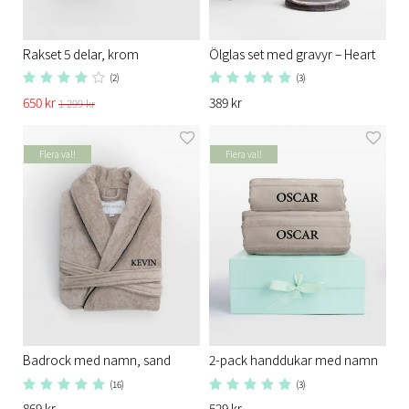
Rakset 5 delar, krom
Ölglas set med gravyr – Heart
(2)
(3)
650 kr
389 kr
1 299 kr
Flera val!
Flera val!
Badrock med namn, sand
2-pack handdukar med namn
(16)
(3)
869 kr
529 kr