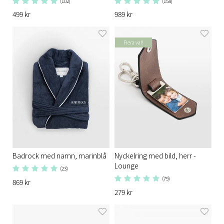
(102)
(158)
499 kr
989 kr
Flera val!
Badrock med namn, marinblå
Nyckelring med bild, herr -
Lounge
(23)
(79)
869 kr
279 kr