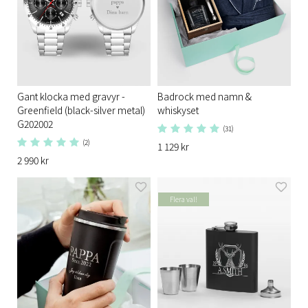
Gant klocka med gravyr -
Badrock med namn &
Greenfield (black-silver metal)
whiskyset
G202002
(31)
(2)
1 129 kr
2 990 kr
Flera val!