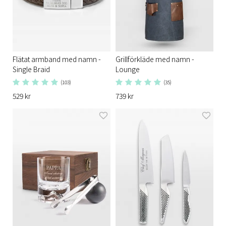
Flätat armband med namn -
Grillförkläde med namn -
Single Braid
Lounge
(103)
(35)
529 kr
739 kr