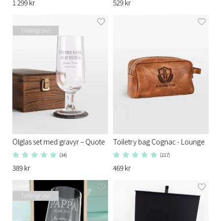
1 299 kr
529 kr
Tillfälligt slut
Ölglas set med gravyr – Quote
Toiletry bag Cognac - Lounge
(34)
(217)
389 kr
469 kr
Tillfälligt slut