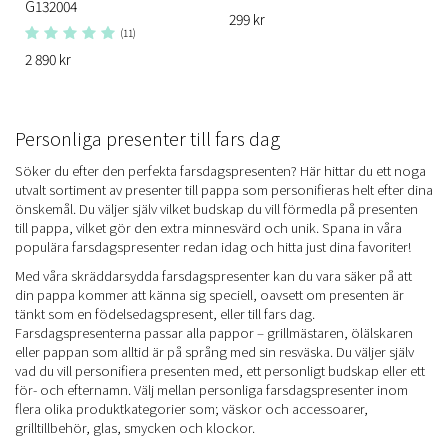
G132004
299 kr
(11)
2 890 kr
Personliga presenter till fars dag
Söker du efter den perfekta farsdagspresenten? Här hittar du ett noga
utvalt sortiment av presenter till pappa som personifieras helt efter dina
önskemål. Du väljer själv vilket budskap du vill förmedla på presenten
till pappa, vilket gör den extra minnesvärd och unik. Spana in våra
populära farsdagspresenter redan idag och hitta just dina favoriter!
Med våra skräddarsydda farsdagspresenter kan du vara säker på att
din pappa kommer att känna sig speciell, oavsett om presenten är
tänkt som en födelsedagspresent, eller till fars dag.
Farsdagspresenterna passar alla pappor – grillmästaren, ölälskaren
eller pappan som alltid är på språng med sin resväska. Du väljer själv
vad du vill personifiera presenten med, ett personligt budskap eller ett
för- och efternamn. Välj mellan personliga farsdagspresenter inom
flera olika produktkategorier som; väskor och accessoarer,
grilltillbehör, glas, smycken och klockor.