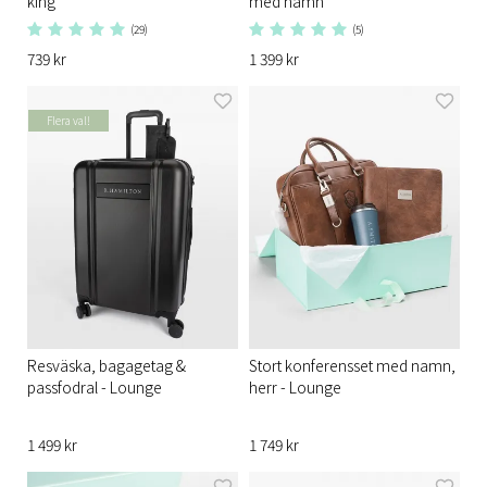
king
med namn
(29)
(5)
739 kr
1 399 kr
Flera val!
Resväska, bagagetag &
Stort konferensset med namn,
passfodral - Lounge
herr - Lounge
1 499 kr
1 749 kr