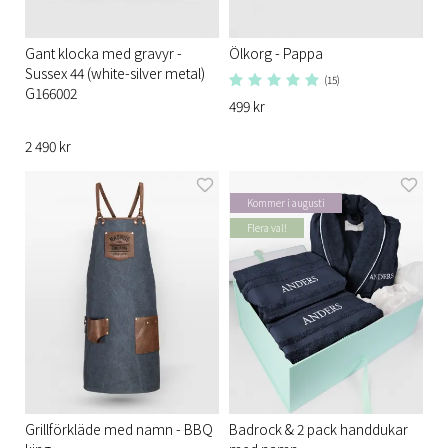
Gant klocka med gravyr -
Ölkorg - Pappa
Sussex 44 (white-silver metal)
(15)
G166002
499 kr
2 490 kr
Kommer i augusti
Flera val!
Grillförkläde med namn - BBQ
Badrock & 2 pack handdukar