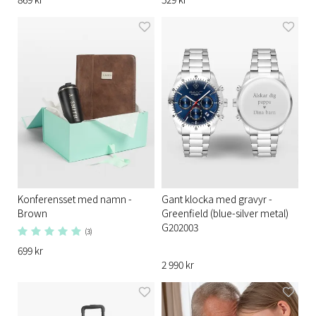
Konferensset med namn -
Gant klocka med gravyr -
Brown
Greenfield (blue-silver metal)
G202003
(3)
699 kr
2 990 kr