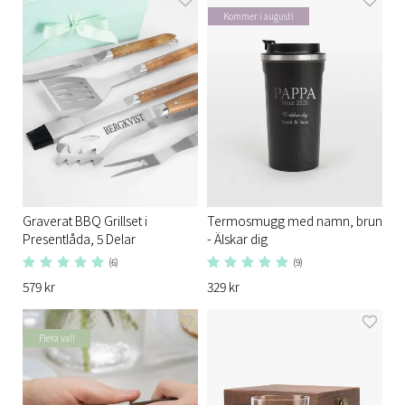
Kommer i augusti
Graverat BBQ Grillset i
Termosmugg med namn, brun
Presentlåda, 5 Delar
- Älskar dig
(6)
(9)
579 kr
329 kr
Flera val!