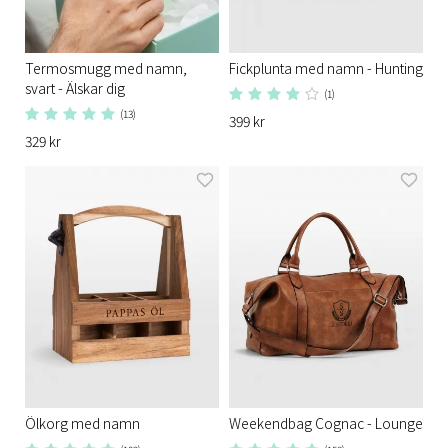
Termosmugg med namn,
Fickplunta med namn - Hunting
svart - Älskar dig
(1)
(13)
399 kr
329 kr
Ölkorg med namn
Weekendbag Cognac - Lounge