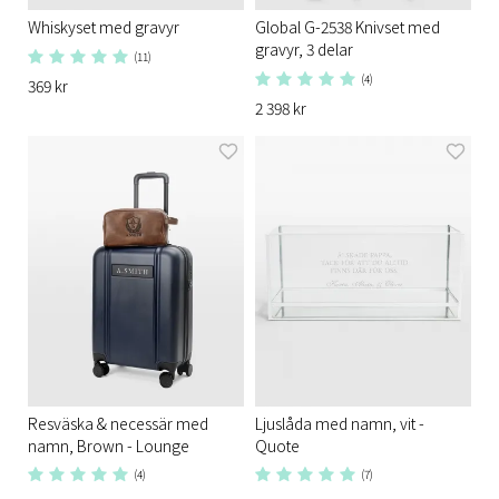
Whiskyset med gravyr
Global G-2538 Knivset med
gravyr, 3 delar
(11)
(4)
369 kr
2 398 kr
Resväska & necessär med
Ljuslåda med namn, vit -
namn, Brown - Lounge
Quote
(4)
(7)