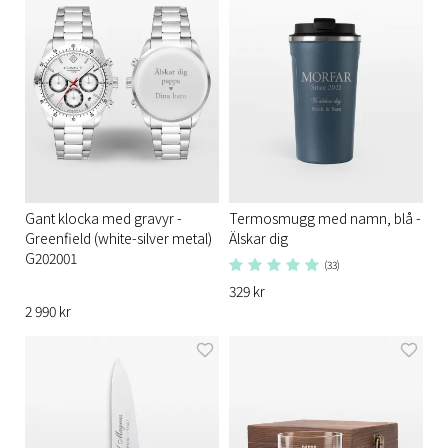
Gant klocka med gravyr -
Termosmugg med namn, blå -
Greenfield (white-silver metal)
Älskar dig
G202001
(33)
329 kr
2 990 kr