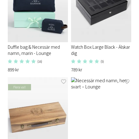
Duffle bag & Necessär med
Watch Box Large Black - Älskar
namn, marin - Lounge
dig
(16)
(5)
899 kr
789 kr
Flera val!