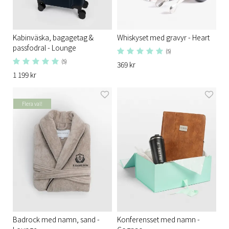
Kabinväska, bagagetag &
Whiskyset med gravyr - Heart
passfodral - Lounge
(5)
(5)
369 kr
1 199 kr
Flera val!
Badrock med namn, sand -
Konferensset med namn -