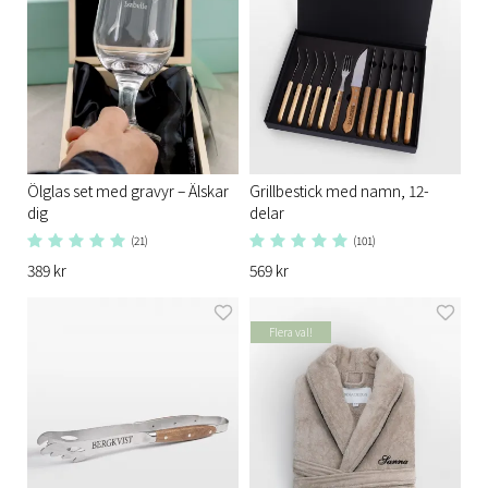
Ölglas set med gravyr – Älskar
Grillbestick med namn, 12-
dig
delar
(21)
(101)
389 kr
569 kr
Flera val!