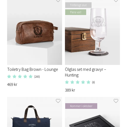
Tillfälligt slut
Flera val!
Toiletry Bag Brown - Lounge
Ölglas set med gravyr –
Hunting
(285)
(8)
469 kr
389 kr
Kommer i oktober