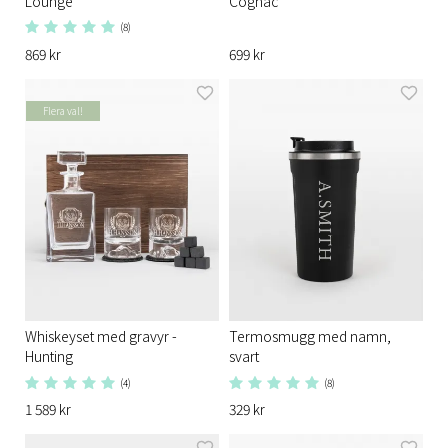
Lounge
Cognac
(8)
869 kr
699 kr
Flera val!
Whiskeyset med gravyr -
Termosmugg med namn,
Hunting
svart
(4)
(8)
1 589 kr
329 kr