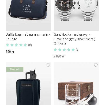
Duffle bag med namn, marin –
Gant klocka med gravyr -
Lounge
Cleveland (grey-silver metal)
G132003
(40)
(5)
599 kr
2 890 kr
Flera val!