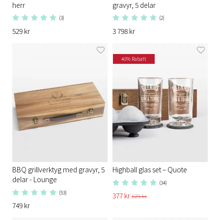
herr
gravyr, 5 delar
(3)
(2)
529 kr
3 798 kr
40% Rabatt
BBQ grillverktyg med gravyr, 5
Highball glas set – Quote
delar - Lounge
(34)
(53)
377 kr
629 kr
749 kr