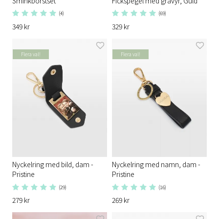
Sminkborstset
Fickspegel med gravyr, Guld
(4)
(69)
349 kr
329 kr
Flera val!
Flera val!
Nyckelring med bild, dam -
Nyckelring med namn, dam -
Pristine
Pristine
(29)
(16)
279 kr
269 kr