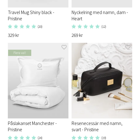
Travel Mug Shiny black -
Nyckelring med namn, dam -
Pristine
Heart
(20)
(12)
329 kr
269 kr
Flera val!
Påslakanset Manchester -
Resenecessär med namn,
Pristine
svart - Pristine
(24)
(19)