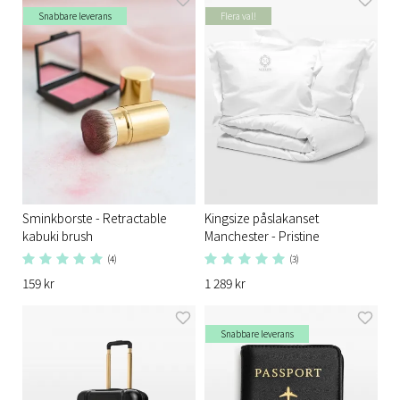
Snabbare leverans
Flera val!
Sminkborste - Retractable
Kingsize påslakanset
kabuki brush
Manchester - Pristine
(4)
(3)
159 kr
1 289 kr
Snabbare leverans