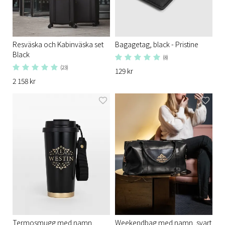
Resväska och Kabinväska set
Bagagetag, black - Pristine
Black
(8)
(23)
129 kr
2 158 kr
Termosmugg med namn,
Weekendbag med namn, svart