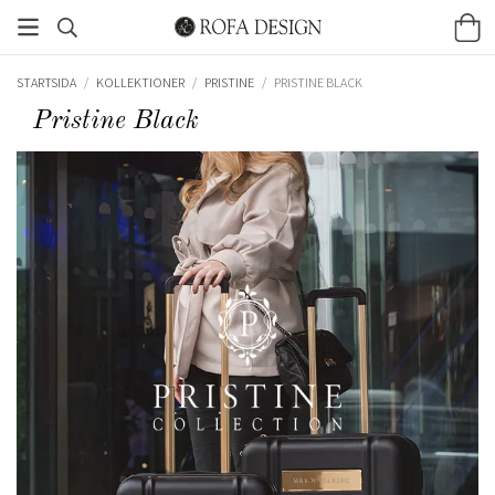
STARTSIDA
/
KOLLEKTIONER
/
PRISTINE
/
PRISTINE BLACK
Pristine Black