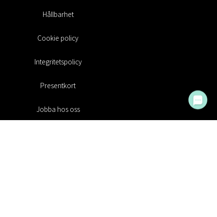
Hållbarhet
Cookie policy
Integritetspolicy
Presentkort
Jobba hos oss
Rabattkoder
#RofaDesign
#yesrofadesign
Tävling