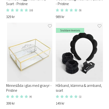
Svart - Pristine
- Pristine
(10)
(9)
329 kr
989 kr
Snabbare leverans
Minneslåda i glas med gravyr -
Hårband, klämma & armband,
Pristine
svart
(4)
(1)
399 kr
149 kr