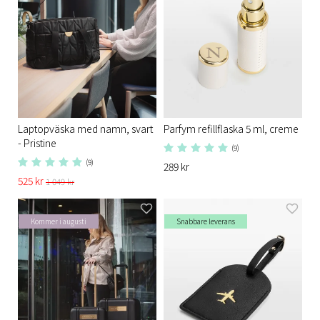
Laptopväska med namn, svart
Parfym refillflaska 5 ml, creme
- Pristine​
(9)
(9)
289 kr
525 kr
1 049 kr
Kommer i augusti
Snabbare leverans