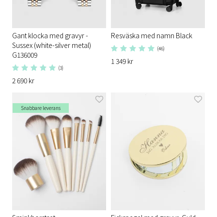
Gant klocka med gravyr -
Resväska med namn Black
Sussex (white-silver metal)
(46)
G136009
1 349 kr
(3)
2 690 kr
Snabbare leverans