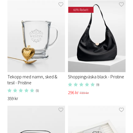
60% Rabatt
Tekopp med namn, sked &
Shoppingväska black - Pristine​
tesil - Pristine
(9)
(5)
296 kr
739 kr
359 kr