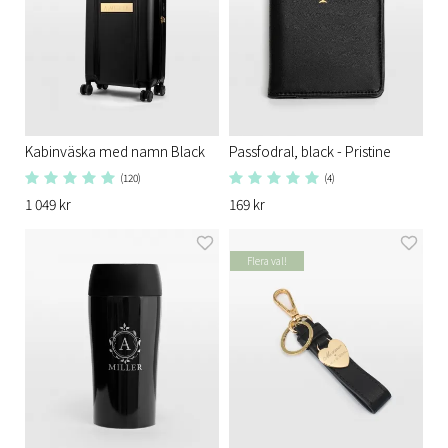
Kabinväska med namn Black
Passfodral, black - Pristine
(120)
(4)
1 049 kr
169 kr
Flera val!