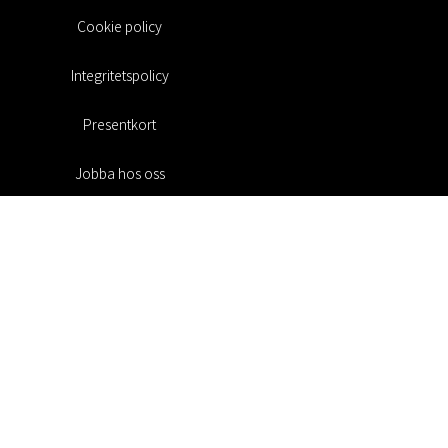
Cookie policy
Integritetspolicy
Presentkort
Jobba hos oss
Rabattkoder
#RofaDesign
#yesrofadesign
Tävling