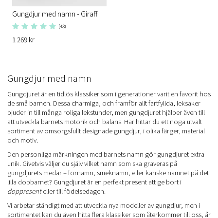
Gungdjur med namn - Giraff
(48)
1 269 kr
Gungdjur med namn
Gungdjuret är en tidlös klassiker som i generationer varit en favorit hos
de små barnen. Dessa charmiga, och framför allt fartfyllda, leksaker
bjuder in till många roliga lekstunder, men gungdjuret hjälper även till
att utveckla barnets motorik och balans. Här hittar du ett noga utvalt
sortiment av omsorgsfullt designade gungdjur, i olika färger, material
och motiv.
Den personliga märkningen med barnets namn gör gungdjuret extra
unik. Givetvis väljer du själv vilket namn som ska graveras på
gungdjurets medar – förnamn, smeknamn, eller kanske namnet på det
lilla dopbarnet? Gungdjuret är en perfekt present att ge bort i
doppresent
eller till födelsedagen.
Vi arbetar ständigt med att utveckla nya modeller av gungdjur, men i
sortimentet kan du även hitta flera klassiker som återkommer till oss, år