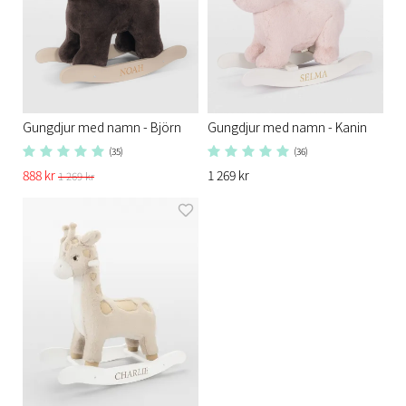
Gungdjur med namn - Björn
Gungdjur med namn - Kanin
(35)
(36)
888 kr
1 269 kr
1 269 kr