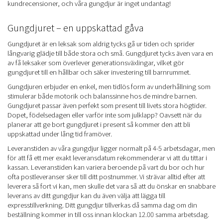
kundrecensioner, och våra gungdjur är inget undantag!
Gungdjuret – en uppskattad gåva
Gungdjuret är en leksak som aldrig tycks gå ur tiden och sprider
långvarig glädje till både stora och små. Gungdjuret tycks även vara en
av få leksaker som överlever generationsväxlingar, vilket gör
gungdjuret till en hållbar och säker investering till barnrummet.
Gungdjuren erbjuder en enkel, men tidlös form av underhållning som
stimulerar både motorik och balanssinne hos de mindre barnen.
Gungdjuret passar även perfekt som present till livets stora högtider.
Dopet, födelsedagen eller varför inte som julklapp? Oavsett när du
planerar att ge bort gungdjuret i present så kommer den att bli
uppskattad under lång tid framöver.
Leveranstiden av våra gungdjur ligger normalt på 4-5 arbetsdagar, men
för att få ett mer exakt leveransdatum rekommenderar vi att du tittar i
kassan. Leveranstiden kan variera beroende på vart du bor och hur
ofta postleveranser sker till ditt postnummer. Vi strävar alltid efter att
leverera så fort vi kan, men skulle det vara så att du önskar en snabbare
leverans av ditt gungdjur kan du även välja att lägga till
expresstillverkning. Ditt gungdjur tillverkas då samma dag om din
beställning kommer in till oss innan klockan 12.00 samma arbetsdag.