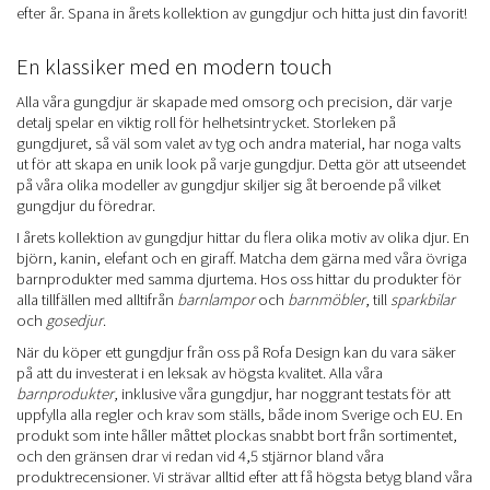
efter år. Spana in årets kollektion av gungdjur och hitta just din favorit!
En klassiker med en modern touch
Alla våra gungdjur är skapade med omsorg och precision, där varje
detalj spelar en viktig roll för helhetsintrycket. Storleken på
gungdjuret, så väl som valet av tyg och andra material, har noga valts
ut för att skapa en unik look på varje gungdjur. Detta gör att utseendet
på våra olika modeller av gungdjur skiljer sig åt beroende på vilket
gungdjur du föredrar.
I årets kollektion av gungdjur hittar du flera olika motiv av olika djur. En
björn, kanin, elefant och en giraff. Matcha dem gärna med våra övriga
barnprodukter med samma djurtema. Hos oss hittar du produkter för
alla tillfällen med alltifrån
barnlampor
och
barnmöbler
, till
sparkbilar
och
gosedjur
.
När du köper ett gungdjur från oss på Rofa Design kan du vara säker
på att du investerat i en leksak av högsta kvalitet. Alla våra
barnprodukter
, inklusive våra gungdjur, har noggrant testats för att
uppfylla alla regler och krav som ställs, både inom Sverige och EU. En
produkt som inte håller måttet plockas snabbt bort från sortimentet,
och den gränsen drar vi redan vid 4,5 stjärnor bland våra
produktrecensioner. Vi strävar alltid efter att få högsta betyg bland våra