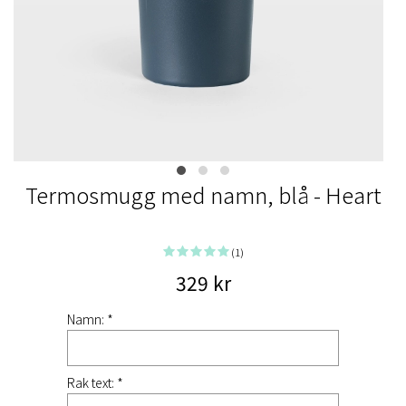
Termosmugg med namn, blå - Heart
(1)
329 kr
Namn: *
Rak text: *