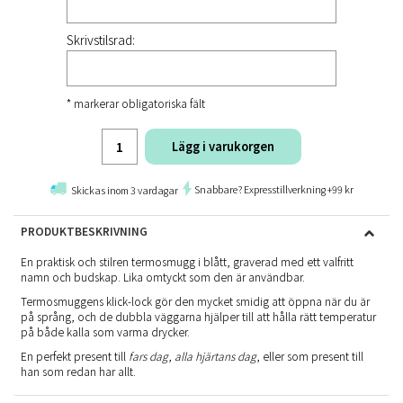
Skrivstilsrad:
* markerar obligatoriska fält
Lägg i varukorgen
Snabbare? Expresstillverkning +99 kr
Skickas inom 3 vardagar
PRODUKTBESKRIVNING
En praktisk och stilren termosmugg i blått, graverad med ett valfritt
namn och budskap. Lika omtyckt som den är användbar.
Termosmuggens klick-lock gör den mycket smidig att öppna när du är
på språng, och de dubbla väggarna hjälper till att hålla rätt temperatur
på både kalla som varma drycker.
En perfekt present till
fars dag
,
alla hjärtans dag
, eller som present till
han som redan har allt.