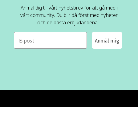
Anmäl dig till vårt nyhetsbrev för att gå med i
vårt community. Du blir då först med nyheter
och de bästa erbjudandena.
e-mail
Anmäl mig
ROFA DESIGN
KUNDSERVICE
📝
Skriv till oss
FAQ
📞 08-530 434 10
Mån - tor kl. 09:00 - 16:00