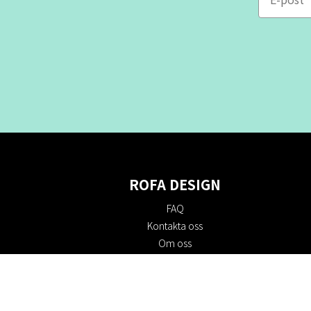
ROFA DESIGN
FAQ
Kontakta oss
Om oss
Köpvillkor
Returpolicy
Hållbarhet