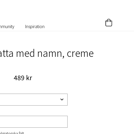
munity
Inspiration
atta med namn, creme
489 kr
ligatoriska fält