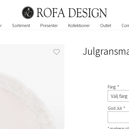
r
Sortiment
Presenter
Kollektioner
Outlet
Com
Julgransm
Färg: *
God Jul: *
* markerar ob