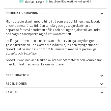
Snabbare? Expresstillverkning +99 kr
Skickas imorgon
PRODUKTBESKRIVNING
Mjuk gosedjurskanin med bitring i trä som snabbt blir en trygg favorit
under barnets första tid. Den sandfärgade gosedjurskaninen är
anpassad för små händer att hålla i och bitringen hjälper till att lindra
obehag vid tandsprickning på ett skonsamt sätt.
De långa öronen, den lena känslan och det vänliga uttrycket gör
gosedjurskaninen uppskattad vid både vila, lek och mysiga stunder.
Gosedjuret passar dessutom fint tillsammans med våra personliga
gosedjur
och
babyfiltar
.
Gosedjurskaninen är tillverkad av återvunnet material och kombinerar
mjuk komfort med omtanke om vår planet.
SPECIFIKATION
RECENSIONER
LAYOUT