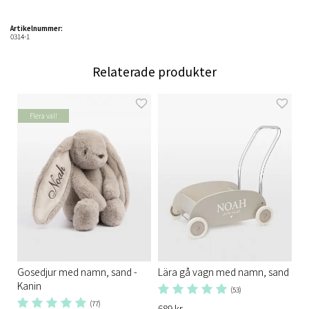
Artikelnummer:
0314-1
Relaterade produkter
Flera val!
Gosedjur med namn, sand -
Lära gå vagn med namn, sand
Kanin
(53)
(77)
689 kr