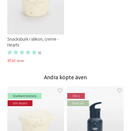
Snacksburk i silikon, creme -
Hearts
(6)
45 kr
90 kr
Andra köpte även
Snabbare leverans
3 för 2
50% Rabatt
Flera val!