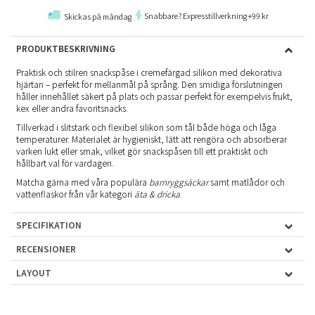
Snabbare? Expresstillverkning +99 kr
Skickas på måndag
PRODUKTBESKRIVNING
Praktisk och stilren snackspåse i cremefärgad silikon med dekorativa
hjärtan – perfekt för mellanmål på språng. Den smidiga förslutningen
håller innehållet säkert på plats och passar perfekt för exempelvis frukt,
kex eller andra favoritsnacks.
Tillverkad i slitstark och flexibel silikon som tål både höga och låga
temperaturer. Materialet är hygieniskt, lätt att rengöra och absorberar
varken lukt eller smak, vilket gör snackspåsen till ett praktiskt och
hållbart val för vardagen.
Matcha gärna med våra populära
barnryggsäckar
samt matlådor och
vattenflaskor från vår kategori
äta & dricka
.
SPECIFIKATION
RECENSIONER
LAYOUT