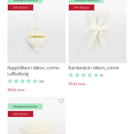
50% Rabatt
49% Rabatt
Napphållare i silikon, creme -
Barnbestick i silikon, creme
Luftballong
(4)
(10)
45 kr
89 kr
48 kr
96 kr
Snabbare leverans
50% Rabatt