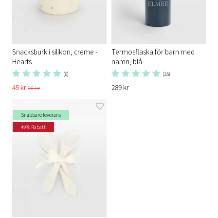
Snacksburk i silikon, creme -
Termosflaska för barn med
Hearts
namn, blå
(6)
(35)
45 kr
289 kr
90 kr
Snabbare leverans
49% Rabatt