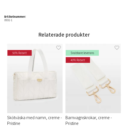
Artikelnummer:
0931-1
Relaterade produkter
50% Rabatt
Snabbare leverans
40% Rabatt
Skötväska med namn, creme -
Barnvagnskrokar, creme -
Pristine
Pristine​