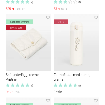
(4)
(1)
525 kr
53 kr
1 049 kr
89 kr
Snabbare leverans
3 för 2
50% Rabatt
Skötunderlägg, creme -
Termoflaska med namn,
Pristine
creme
(6)
(6)
95 kr
379 kr
189 kr
Snabbare leverans
Snabbare leverans