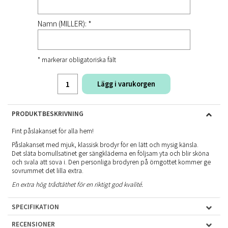
Namn (MILLER): *
* markerar obligatoriska fält
Lägg i varukorgen
PRODUKTBESKRIVNING
Fint påslakanset för alla hem!
Påslakanset med mjuk, klassisk brodyr för en lätt och mysig känsla.
Det släta bomullsatinet ger sängkläderna en följsam yta och blir sköna
och svala att sova i. Den personliga brodyren på örngottet kommer ge
sovrummet det lilla extra.
En extra hög trådtäthet för en riktigt god kvalité.
SPECIFIKATION
RECENSIONER