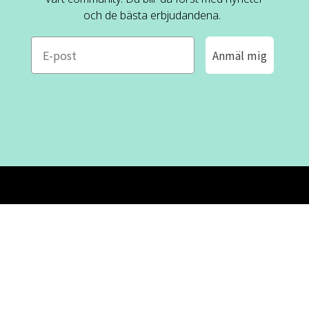
och de bästa erbjudandena.
e-mail
Anmäl mig
ROFA DESIGN
KUNDSERVICE
📝
Skriv till oss
FAQ
📞 08-530 434 10
Mån - tor kl. 09:00 - 16:00
Kontakta oss
Fre kl. 09:00 - 15:00
Stängt kl. 12:00 - 13:00