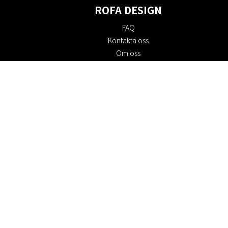
ROFA DESIGN
FAQ
Kontakta oss
Om oss
Köpvillkor
Returpolicy
Hållbarhet
Cookie policy
Integritetspolicy
Presentkort
Jobba hos oss
Rabattkoder
#RofaDesign
#yesrofadesign
Tävling