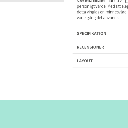
speciella tillfällen där du vi
personligt värde. Med sitt e
detta vinglas en minnesvärd
varje gång det används.
SPECIFIKATION
RECENSIONER
LAYOUT