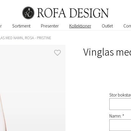
r
Sortiment
Presenter
Kollektioner
Outlet
Com
LAS MED NAMN, ROSA - PRISTINE
Vinglas med
Stor bokstav
Namn: *