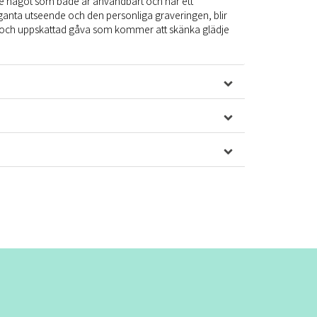
ll ge något som både är användbart och har ett
leganta utseende och den personliga graveringen, blir
 och uppskattad gåva som kommer att skänka glädje