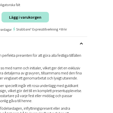
ligatoriska fält
Lägg i varukorgen
Snabbare? Expresstillverkning +99 kr
vardagar
rfekta presenten för att göra alla festliga tillfällen
as med namn och initialer, vilket ger det en exklusiv
ra detaljerna av gravyren, tillsammans med den fina
ger vinglaset ett genomarbetat och lyxigt utseende.
mer speciellt ingår ett rosa underlägg med guldkant
gn, vilket gör det till en komplett presentupplevelse.
nsstartare på varje fest eller middag och passar
nlig gåva till henne.
 födelsedagen, inflyttningspresent eller andra