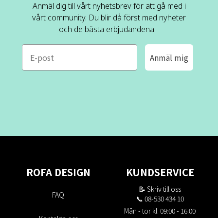
Anmäl dig till vårt nyhetsbrev för att gå med i
vårt community. Du blir då först med nyheter
och de bästa erbjudandena.
e-mail
Anmäl mig
ROFA DESIGN
KUNDSERVICE
📝
Skriv till oss
FAQ
📞 08-530 434 10
Mån - tor kl. 09:00 - 16:00