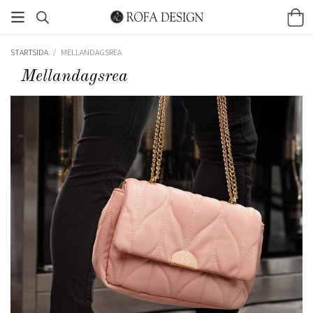
STARTSIDA
/
MELLANDAGSREA
Mellandagsrea