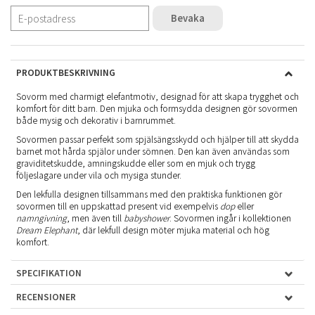
Bevaka
PRODUKTBESKRIVNING
Sovorm med charmigt elefantmotiv, designad för att skapa trygghet och
komfort för ditt barn. Den mjuka och formsydda designen gör sovormen
både mysig och dekorativ i barnrummet.
Sovormen passar perfekt som spjälsängsskydd och hjälper till att skydda
barnet mot hårda spjälor under sömnen. Den kan även användas som
graviditetskudde, amningskudde eller som en mjuk och trygg
följeslagare under vila och mysiga stunder.
Den lekfulla designen tillsammans med den praktiska funktionen gör
sovormen till en uppskattad present vid exempelvis
dop
eller
namngivning
, men även till
babyshower
. Sovormen ingår i kollektionen
Dream Elephant
, där lekfull design möter mjuka material och hög
komfort.
SPECIFIKATION
RECENSIONER