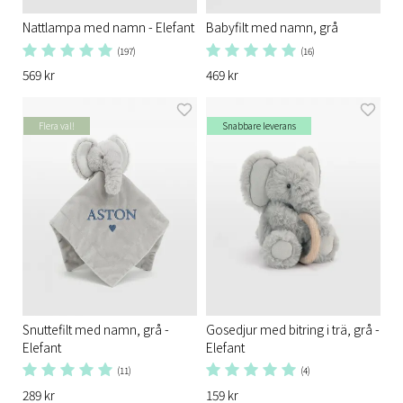
Nattlampa med namn - Elefant
Babyfilt med namn, grå
(197)
(16)
569 kr
469 kr
Flera val!
Snabbare leverans
Snuttefilt med namn, grå -
Gosedjur med bitring i trä, grå -
Elefant
Elefant
(11)
(4)
289 kr
159 kr