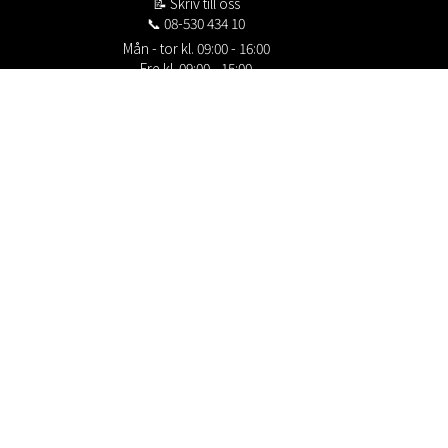
📝
Skriv till oss
📞 08-530 434 10
Mån - tor kl. 09:00 - 16:00
Fre kl. 09:00 - 15:00
Stängt kl. 12:00 - 13:00