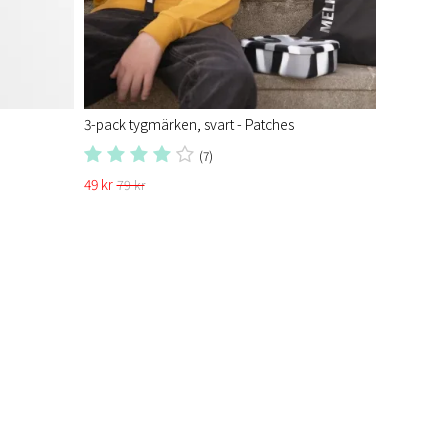
3-pack tygmärken, svart - Patches
(7)
49 kr
79 kr