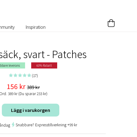
munity
Inspiration
äck, svart - Patches
bbare leverans
60% Rabatt
(17)
156 kr
389 kr
Ord. 389 kr (Du sparar 233 kr)
Lägg i varukorgen
Snabbare? Expresstillverkning +99 kr
måndag