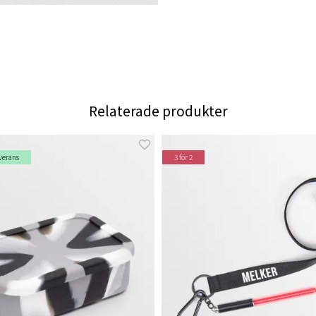
Relaterade produkter
verans
3 för 2