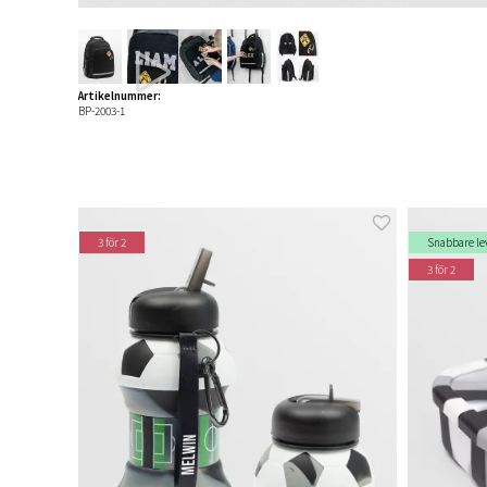
Artikelnummer:
BP-2003-1
3 för 2
Snabbare le
3 för 2