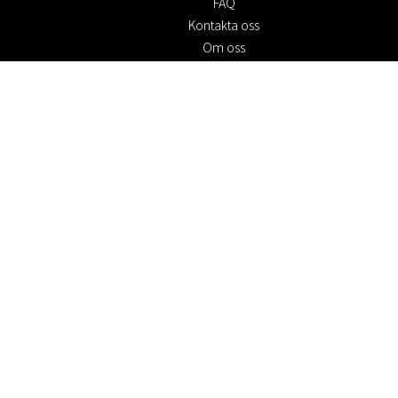
FAQ
Kontakta oss
Om oss
Köpvillkor
Returpolicy
Hållbarhet
Cookie policy
Integritetspolicy
Presentkort
Jobba hos oss
Rabattkoder
#RofaDesign
#yesrofadesign
Tävling