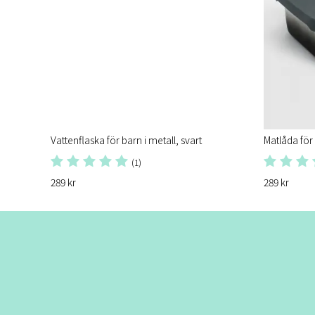
Vattenflaska för barn i metall, svart
Matlåda för 
(1)
289 kr
289 kr