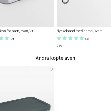
ikon för barn, svart/vit
Nyckelband med namn, svart
(8)
(3)
219 kr
Andra köpte även