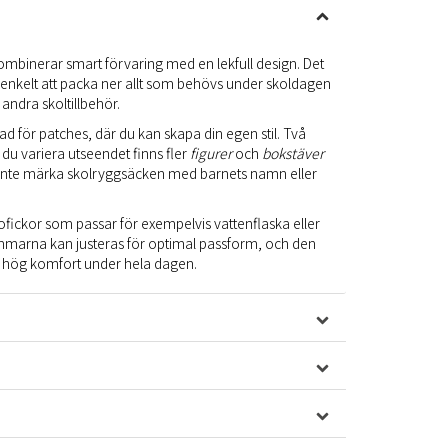
mbinerar smart förvaring med en lekfull design. Det
enkelt att packa ner allt som behövs under skoldagen
 andra skoltillbehör.
sad för patches, där du kan skapa din egen stil. Två
du variera utseendet finns fler
figurer
och
bokstäver
 inte märka skolryggsäcken med barnets namn eller
fickor som passar för exempelvis vattenflaska eller
marna kan justeras för optimal passform, och den
l hög komfort under hela dagen.