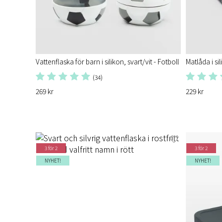
Vattenflaska för barn i silikon, svart/vit - Fotboll
Matlåda i sil
(34)
269 kr
229 kr
3 för 2
3 för 2
NYHET!
NYHET!