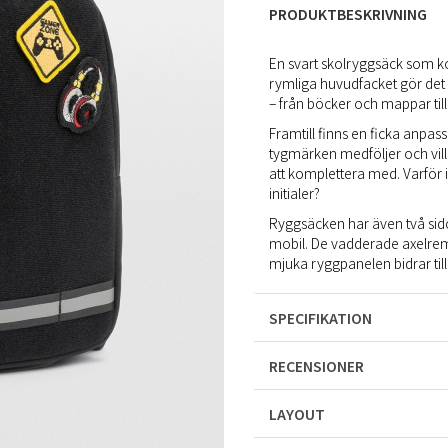
PRODUKTBESKRIVNING
En svart skolryggsäck som ko
rymliga huvudfacket gör det 
– från böcker och mappar till
Framtill finns en ficka anpas
tygmärken medföljer och vill 
att komplettera med. Varför
initialer?
Ryggsäcken har även två sido
mobil. De vadderade axelrem
mjuka ryggpanelen bidrar til
SPECIFIKATION
RECENSIONER
LAYOUT