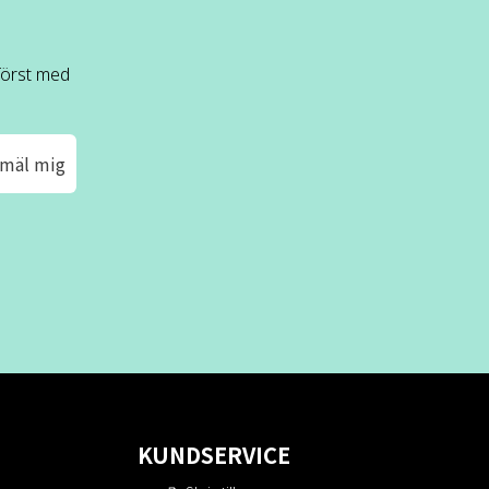
 först med
mäl mig
KUNDSERVICE