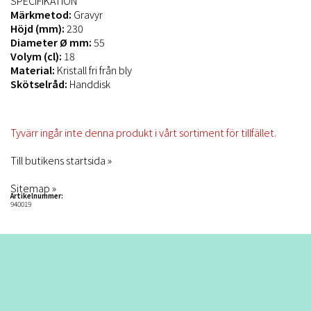
SPECIFIKATION
Märkmetod:
Gravyr
Höjd (mm):
230
Diameter Ø mm:
55
Volym (cl):
18
Material:
Kristall fri från bly
Skötselråd:
Handdisk
Tyvärr ingår inte denna produkt i vårt sortiment för tillfället.
Till butikens startsida »
Sitemap »
Artikelnummer:
940019