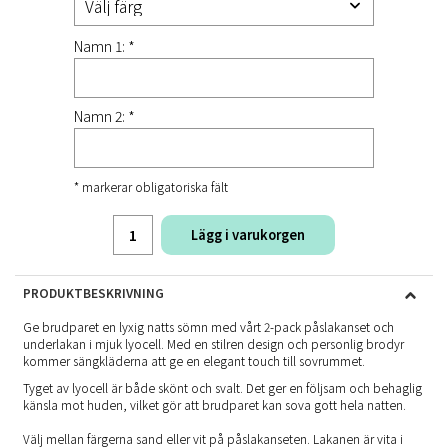
Namn 1: *
Namn 2: *
* markerar obligatoriska fält
Lägg i varukorgen
PRODUKTBESKRIVNING
Ge brudparet en lyxig natts sömn med vårt 2-pack påslakanset och
underlakan i mjuk lyocell. Med en stilren design och personlig brodyr
kommer sängkläderna att ge en elegant touch till sovrummet.
Tyget av lyocell är både skönt och svalt. Det ger en följsam och behaglig
känsla mot huden, vilket gör att brudparet kan sova gott hela natten.
Välj mellan färgerna sand eller vit på påslakanseten. Lakanen är vita i