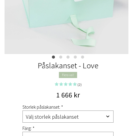
Påslakanset - Love
Flera val!
(2)
1 666 kr
Storlek påslakanset: *
Färg: *