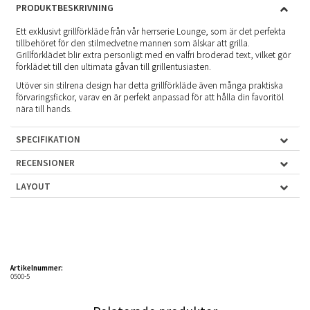
PRODUKTBESKRIVNING
Ett exklusivt grillförkläde från vår herrserie Lounge, som är det perfekta
tillbehöret för den stilmedvetne mannen som älskar att grilla.
Grillförklädet blir extra personligt med en valfri broderad text, vilket gör
förklädet till den ultimata gåvan till grillentusiasten.
Utöver sin stilrena design har detta grillförkläde även många praktiska
förvaringsfickor, varav en är perfekt anpassad för att hålla din favoritöl
nära till hands.
SPECIFIKATION
RECENSIONER
LAYOUT
Artikelnummer:
0500-5