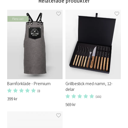
Relaterade produkter
Flera val!
Barnförkläde - Premium
Grillbestick med namn, 12-
delar
(3)
(101)
399 kr
569 kr