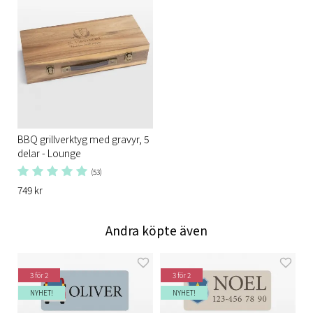
BBQ grillverktyg med gravyr, 5
delar - Lounge
(53)
749 kr
Andra köpte även
3 för 2
3 för 2
NYHET!
NYHET!