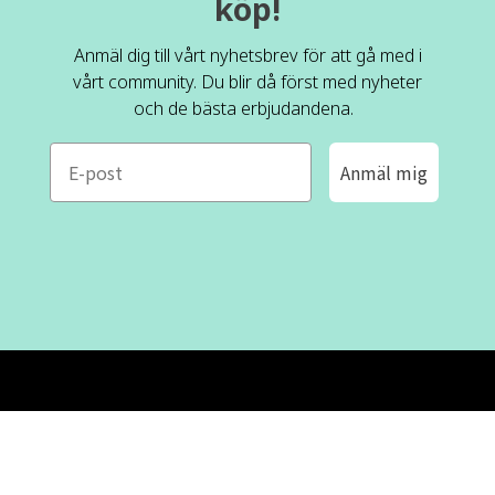
köp!
Anmäl dig till vårt nyhetsbrev för att gå med i
vårt community. Du blir då först med nyheter
och de bästa erbjudandena.
e-mail
Anmäl mig
ROFA DESIGN
KUNDSERVICE
📝
Skriv till oss
FAQ
📞 08-530 434 10