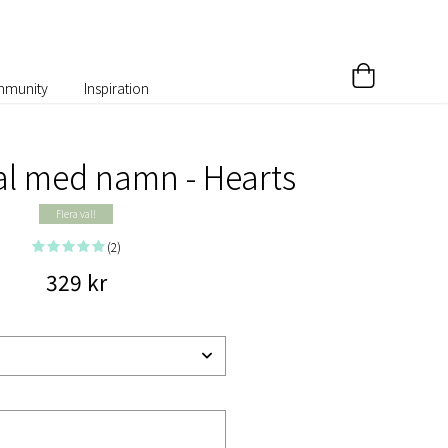
munity
Inspiration
l med namn - Hearts
Flera val!
(2)
329 kr