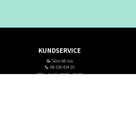
KUNDSERVICE
📝
Skriv till oss
📞 08-530 434 10
Mån - tor kl. 09:00 - 16:00
Fre kl. 09:00 - 15:00
Stängt kl. 12:00 - 13:00