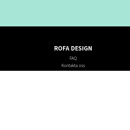
ROFA DESIGN
FAQ
Kontakta oss
Om oss
Köpvillkor
Returpolicy
Hållbarhet
Cookie policy
Integritetspolicy
Presentkort
Jobba hos oss