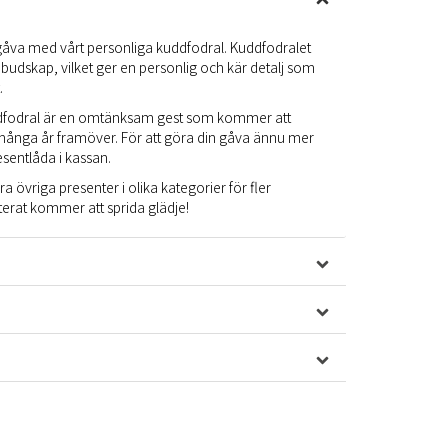
åva med vårt personliga kuddfodral. Kuddfodralet
 budskap, vilket ger en personlig och kär detalj som
.
kuddfodral är en omtänksam gest som kommer att
många år framöver. För att göra din gåva ännu mer
resentlåda i kassan.
åra övriga
presenter
i olika kategorier för fler
erat kommer att sprida glädje!