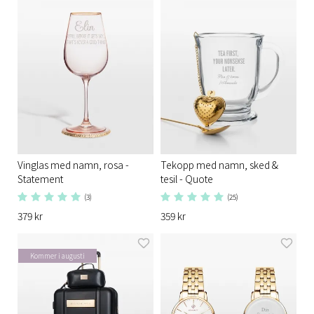
Vinglas med namn, rosa -
Tekopp med namn, sked &
Statement
tesil - Quote
(3)
(25)
379 kr
359 kr
Kommer i augusti