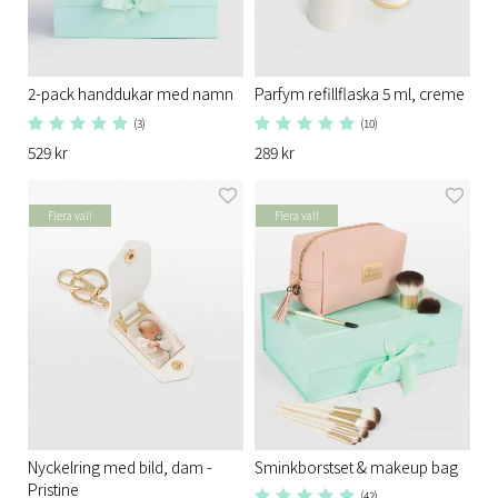
2-pack handdukar med namn
Parfym refillflaska 5 ml, creme
(3)
(10)
529 kr
289 kr
Flera val!
Flera val!
Nyckelring med bild, dam -
Sminkborstset & makeup bag
Pristine
(42)