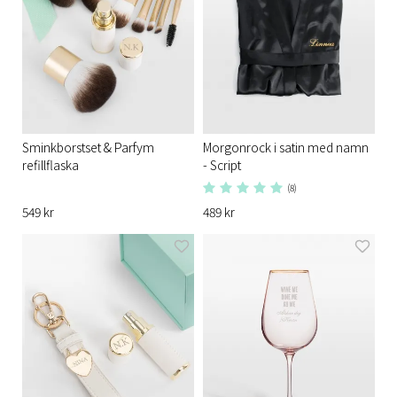
Sminkborstset & Parfym
Morgonrock i satin med namn
refillflaska
- Script
(8)
549 kr
489 kr