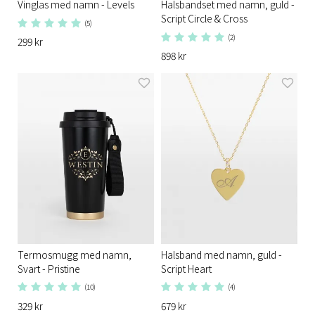
Vinglas med namn - Levels
Halsbandset med namn, guld -
Script Circle & Cross
(5)
(2)
299 kr
898 kr
Termosmugg med namn,
Halsband med namn, guld -
Svart - Pristine
Script Heart
(10)
(4)
329 kr
679 kr