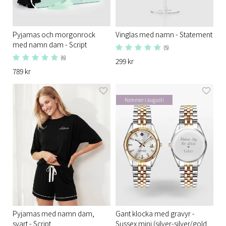
Pyjamas och morgonrock
Vinglas med namn - Statement
med namn dam - Script
(5)
(6)
299 kr
789 kr
Kommer i augusti
Pyjamas med namn dam,
Gant klocka med gravyr -
svart - Script
Sussex mini (silver-silver/gold