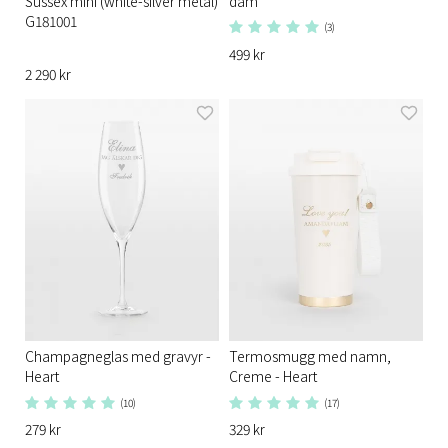
Sussex mini (white-silver metal)
dam
G181001
(3)
499 kr
2 290 kr
Champagneglas med gravyr -
Termosmugg med namn,
Heart
Creme - Heart
(10)
(17)
279 kr
329 kr