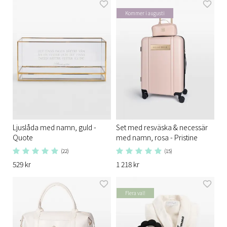
Kommer i augusti
Ljuslåda med namn, guld -
Set med resväska & necessär
Quote
med namn, rosa - Pristine
(22)
(15)
529 kr
1 218 kr
Flera val!