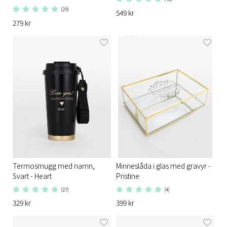
(29)
549 kr
279 kr
Termosmugg med namn,
Minneslåda i glas med gravyr -
Svart - Heart
Pristine
(27)
(4)
329 kr
399 kr