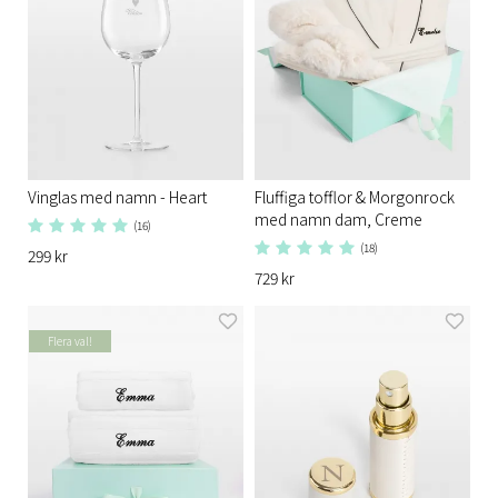
Vinglas med namn - Heart
Fluffiga tofflor & Morgonrock
med namn dam, Creme
(16)
(18)
299 kr
729 kr
Flera val!