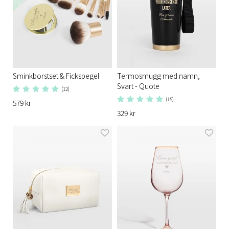
Sminkborstset & Fickspegel
Termosmugg med namn,
Svart - Quote
(12)
(15)
579 kr
329 kr