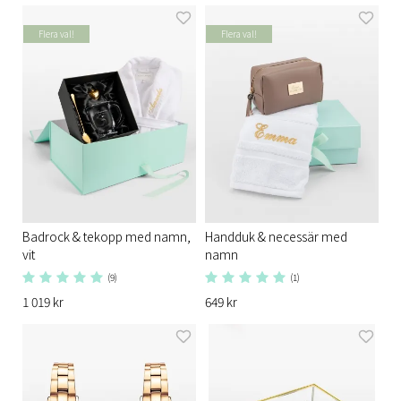
Flera val!
Flera val!
Badrock & tekopp med namn,
Handduk & necessär med
vit
namn
(9)
(1)
1 019 kr
649 kr