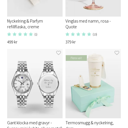
Nyckelring & Parfym
Vinglas med namn, rosa -
refillflaska, creme
Quote
(1)
(13)
499 kr
379 kr
Flera val!
Gant klocka med gravyr -
Termosmugg & nyckelring,