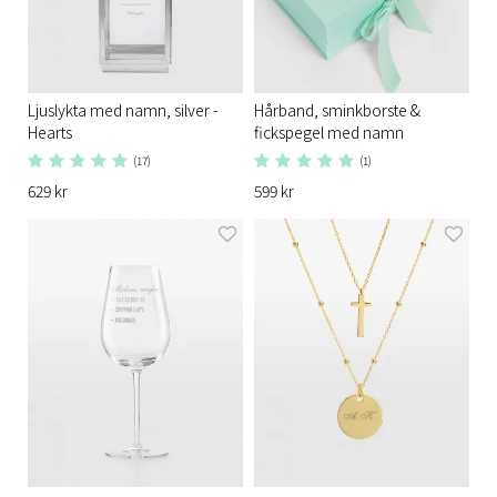
Ljuslykta med namn, silver -
Hårband, sminkborste &
Hearts
fickspegel med namn
(17)
(1)
629 kr
599 kr