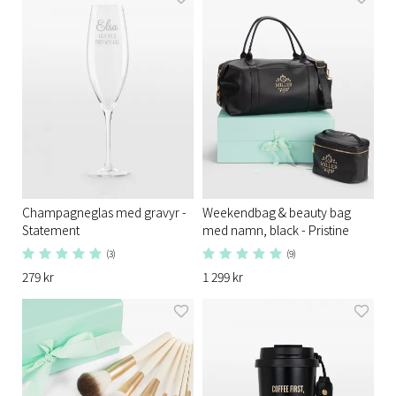
Champagneglas med gravyr -
Weekendbag & beauty bag
Statement
med namn, black - Pristine
(3)
(9)
279 kr
1 299 kr