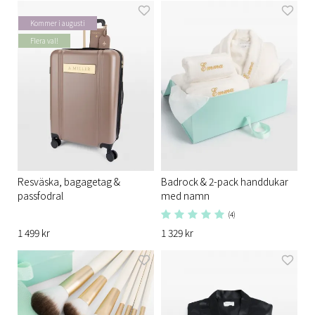
Kommer i augusti
Flera val!
Resväska, bagagetag &
Badrock & 2-pack handdukar
passfodral
med namn
(4)
1 499 kr
1 329 kr