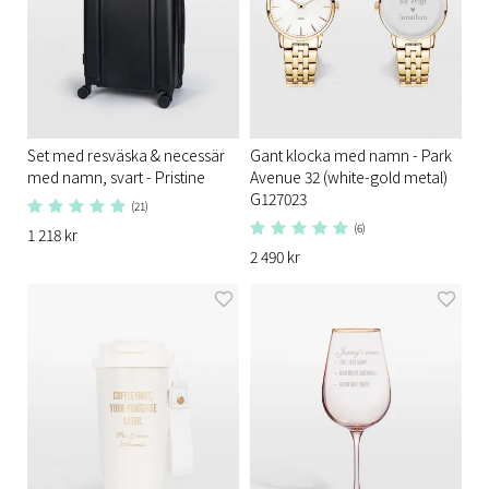
Set med resväska & necessär
Gant klocka med namn - Park
med namn, svart - Pristine
Avenue 32 (white-gold metal)
G127023
(21)
(6)
1 218 kr
2 490 kr