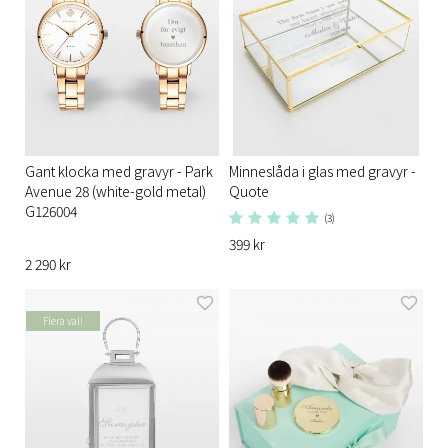
Gant klocka med gravyr - Park
Minneslåda i glas med gravyr -
Avenue 28 (white-gold metal)
Quote
G126004
(3)
399 kr
2 290 kr
Flera val!