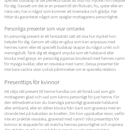
speciellt budskap är det perfekta sättet att visa hur mycket hon betyder
för dig. Oavsett om det är en present till din flickvän, fru, syster eller en
nära vän, har vi något som kommer att överraska och glädja. Här
hittar du garanterat något som speglar mottagarens personlighet.
Personliga presenter som visar omtanke
En personlig present är ett fantastiskt sätt att visa hur mycket hon
betyder för dig. Genom att välja en gåva som kan anpassas med
hennes namn eller ett speciellt budskap skapar du något unikt och
meningsfullt. Tänk dig ett elegant
smycke
som ett halsband eller
klocka med gravyr, en personlig pyjamas broderad med hennes namn
för mysiga kvällar, eller en resväska med namn. Dessa presenter blir
inte bara vackra utan också påminnelser om er speciella relation.
Presenttips för kvinnor
Att välja rätt present till henne handlar om att förstå vad som gör
mottagaren glad och vad som känns personligt för just henne. För
den stilmedvetna kan du överväga personligt graverade halsband
eller armband, eller en stilren
klocka
från Gant som graveras med en
rörande text på baksidan av boetten. Om hon uppskattar resor, varför
inte en praktisk resväska, graverad med namn? Våra presenttips för
kvinnor är skapade för att matcha hennes personlighet och inspirera
dig att hitta en gåva som både överraskar och värmer hjärtat.