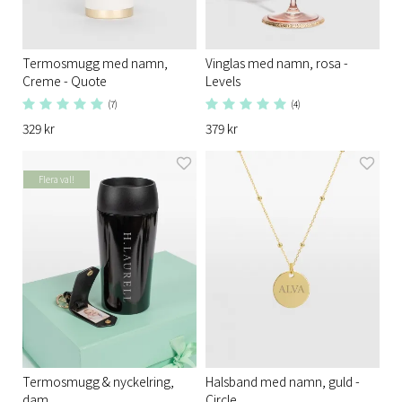
Termosmugg med namn,
Vinglas med namn, rosa -
Creme - Quote
Levels
(7)
(4)
329 kr
379 kr
Flera val!
Termosmugg & nyckelring,
Halsband med namn, guld -
dam
Circle