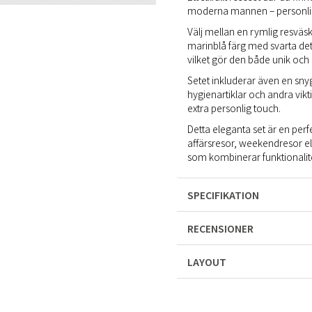
moderna mannen – personligt
Välj mellan en rymlig resväsk
marinblå färg med svarta det
vilket gör den både unik och 
Setet inkluderar även en snyg
hygienartiklar och andra vik
extra personlig touch.
Detta eleganta set är en perf
affärsresor, weekendresor el
som kombinerar funktionalite
SPECIFIKATION
RECENSIONER
LAYOUT