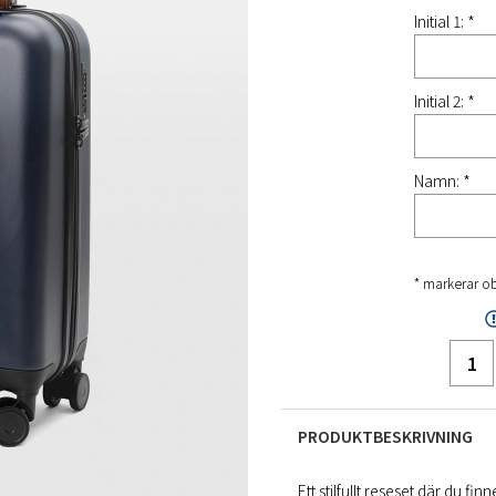
Initial 1: *
Initial 2: *
Namn: *
* markerar ob
PRODUKTBESKRIVNING
Ett stilfullt reseset där du 