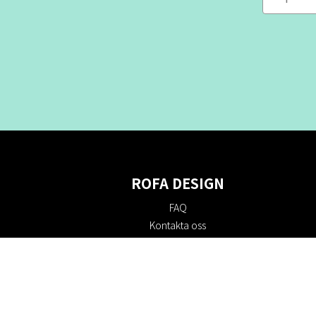
ROFA DESIGN
FAQ
Kontakta oss
Om oss
Köpvillkor
Returpolicy
Hållbarhet
Cookie policy