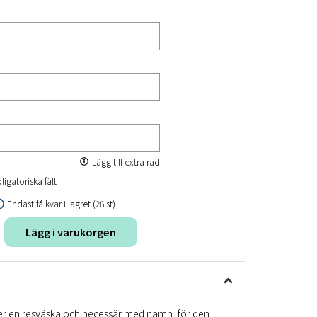
Lägg till extra rad
ligatoriska fält
Endast få kvar i lagret (26 st)
Lägg i varukorgen
finner en resväska och necessär med namn, för den