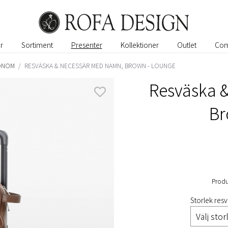
r
Sortiment
Presenter
Kollektioner
Outlet
Com
HONOM
/
RESVÄSKA & NECESSÄR MED NAMN, BROWN - LOUNGE
Resväska 
Br
Produ
Storlek resv