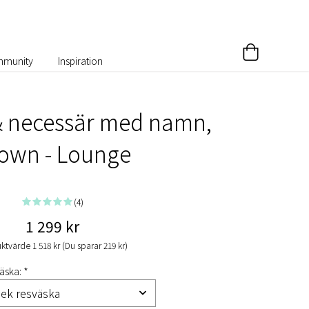
munity
Inspiration
& necessär med namn,
own - Lounge
(4)
1 299 kr
ktvärde 1 518 kr (Du sparar 219 kr)
äska: *