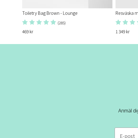
Toiletry Bag Brown - Lounge
Resväska m
(285)
469 kr
1 349 kr
Anmäl dig
e-mail