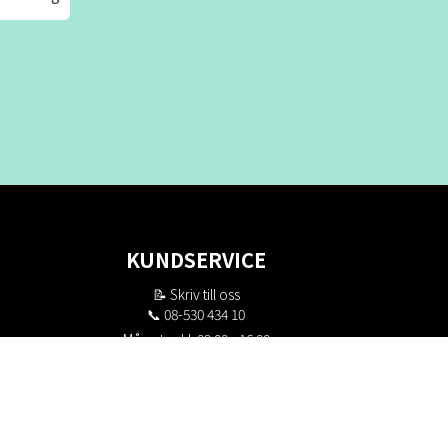
KUNDSERVICE
📝
Skriv till oss
📞 08-530 434 10
Mån - tor kl. 09:00 - 16:00
Fre kl. 09:00 - 15:00
Stängt kl. 12:00 - 13:00