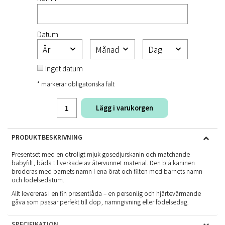
Datum:
Inget datum
* markerar obligatoriska fält
Lägg i varukorgen
PRODUKTBESKRIVNING
Presentset med en otroligt mjuk gosedjurskanin och matchande
babyfilt, båda tillverkade av återvunnet material. Den blå kaninen
broderas med barnets namn i ena örat och filten med barnets namn
och födelsedatum.
Allt levereras i en fin presentlåda – en personlig och hjärtevärmande
gåva som passar perfekt till dop, namngivning eller födelsedag.
SPECIFIKATION