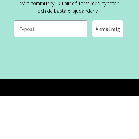
vårt community. Du blir då först med nyheter
och de bästa erbjudandena.
e-mail
Anmäl mig
ROFA DESIGN
KUNDSERVICE
📝
Skriv till oss
FAQ
📞 08-530 434 10
Mån - tor kl. 09:00 - 16:00
Kontakta oss
Fre kl. 09:00 - 15:00
Stängt kl. 12:00 - 13:00