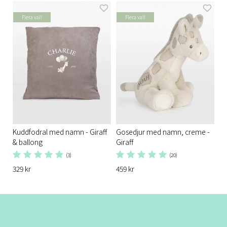
Flera val!
Flera val!
Kuddfodral med namn - Giraff
Gosedjur med namn, creme -
& ballong
Giraff
(3)
(20)
329 kr
459 kr