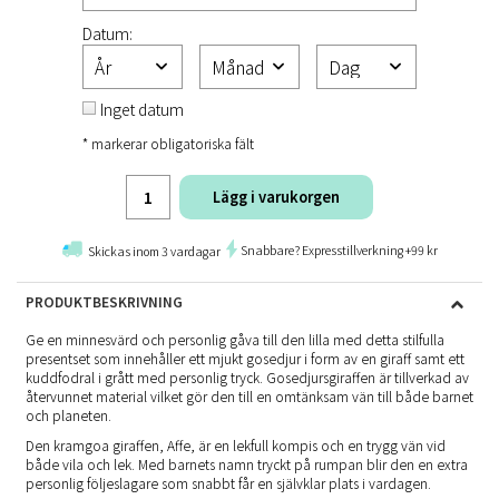
Datum:
Inget datum
* markerar obligatoriska fält
Lägg i varukorgen
Snabbare? Expresstillverkning +99 kr
Skickas inom 3 vardagar
PRODUKTBESKRIVNING
Ge en minnesvärd och personlig gåva till den lilla med detta stilfulla
presentset som innehåller ett mjukt gosedjur i form av en giraff samt ett
kuddfodral i grått med personlig tryck. Gosedjursgiraffen är tillverkad av
återvunnet material vilket gör den till en omtänksam vän till både barnet
och planeten.
Den kramgoa giraffen, Affe, är en lekfull kompis och en trygg vän vid
både vila och lek. Med barnets namn tryckt på rumpan blir den en extra
personlig följeslagare som snabbt får en självklar plats i vardagen.