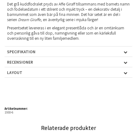
Det grå kuddfodralet pryds av Affe Giraff tillsammans med barnets namn
och födelsedatum i ett stilrent och mjukt tryck – en dekorativ detalj i
barnrummet som även bär på fina minnen. Det här setet är en del i
serien
Dream Giraffe
, en äventyrlig serie i mjuka färger!
Presentsetet levereras i en elegant presentlåda och är en omtänksam
och personlig gåva till dop, namngivning eller som en kärleksfull
överraskning till en ny liten familjemedlem.
SPECIFIKATION
RECENSIONER
LAYOUT
Artikelnummer:
1930-6
Relaterade produkter