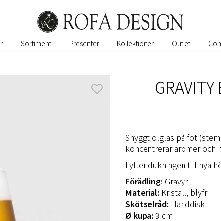
r
Sortiment
Presenter
Kollektioner
Outlet
Com
GRAVITY 
Snyggt ölglas på fot (stemg
koncentrerar aromer och hj
Lyfter dukningen till nya hö
Förädling:
Gravyr
Material:
Kristall, blyfri
Skötselråd:
Handdisk
Ø kupa:
9 cm