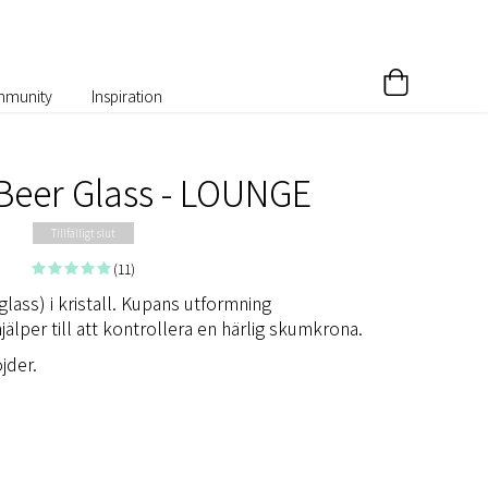
munity
Inspiration
Beer Glass - LOUNGE
Tillfälligt slut
(11)
lass) i kristall. Kupans utformning
älper till att kontrollera en härlig skumkrona.
jder.