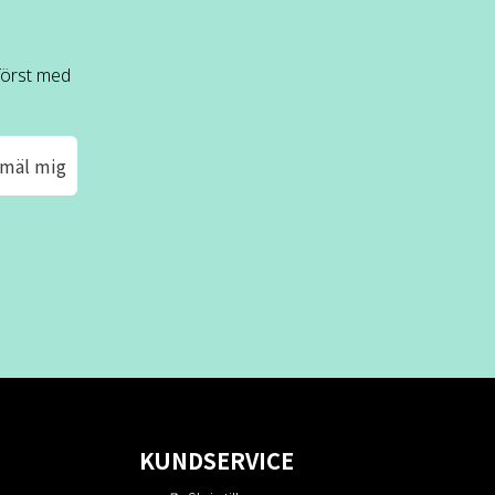
 först med
mäl mig
KUNDSERVICE