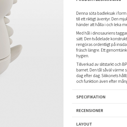
Denna söta badleksak i form 
till ett riktigt äventyr. Den
händer att hålla i och leka m
Med hål i dinosauriens taggar 
sätt. Den tvådelade konstruk
rengöras ordentligt på insida
fräsch längre. Ett genomtänk
hygien.
Tillverkad av slitstarkt och BP
barnet. Den tål såväl värme s
dag efter dag. Silikonets hål
och funktion även efter många
SPECIFIKATION
RECENSIONER
LAYOUT