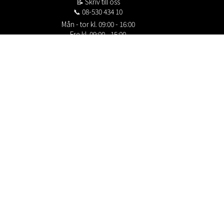
📝
Skriv till oss
📞 08-530 434 10
Mån - tor kl. 09:00 - 16:00
Fre kl. 09:00 - 15:00
Stängt kl. 12:00 - 13:00