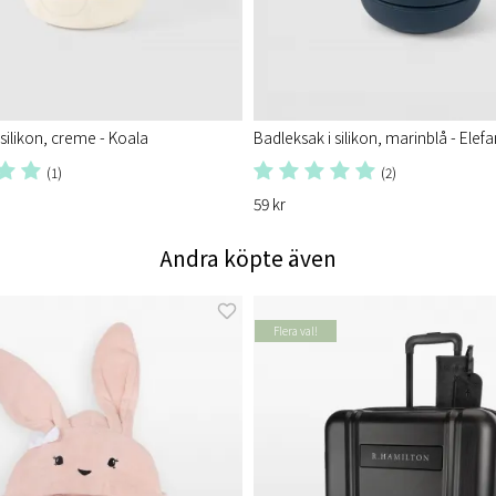
silikon, creme - Koala
Badleksak i silikon, marinblå - Elefa
(1)
(2)
59 kr
Andra köpte även
Flera val!