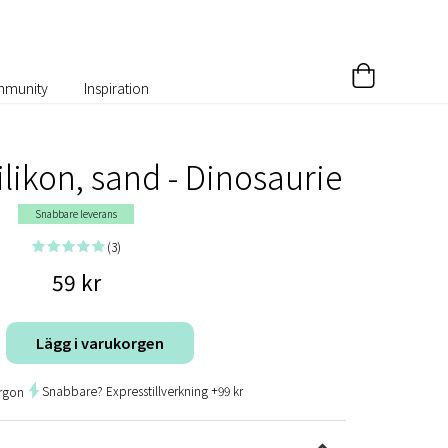
munity
Inspiration
ilikon, sand - Dinosaurie
Snabbare leverans
(3)
59 kr
Lägg i varukorgen
Snabbare? Expresstillverkning +99 kr
rgon