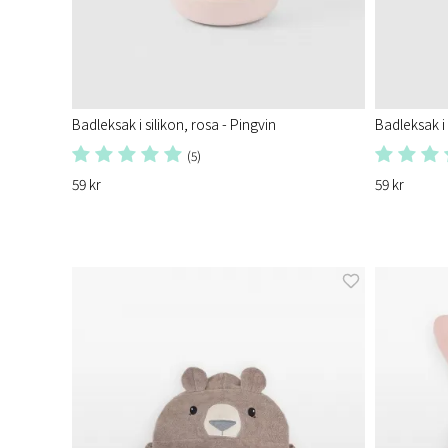
Badleksak i silikon, rosa - Pingvin
Badleksak i 
(5)
59 kr
59 kr