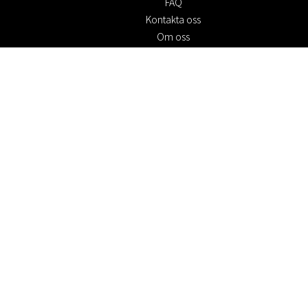
FAQ
Kontakta oss
Om oss
Köpvillkor
Returpolicy
Hållbarhet
Cookie policy
Integritetspolicy
Presentkort
Jobba hos oss
Rabattkoder
#RofaDesign
#yesrofadesign
Tävling