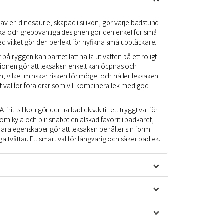
av en dinosaurie, skapad i silikon, gör varje badstund
 mjuka och greppvänliga designen gör den enkel för små
ed vilket gör den perfekt för nyfikna små upptäckare.
på ryggen kan barnet lätt hälla ut vatten på ett roligt
tionen gör att leksaken enkelt kan öppnas och
n, vilket minskar risken för mögel och håller leksaken
t val för föräldrar som vill kombinera lek med god
A-fritt silikon gör denna badleksak till ett tryggt val för
om kyla och blir snabbt en älskad favorit i badkaret,
lbara egenskaper gör att leksaken behåller sin form
 tvättar. Ett smart val för långvarig och säker badlek.