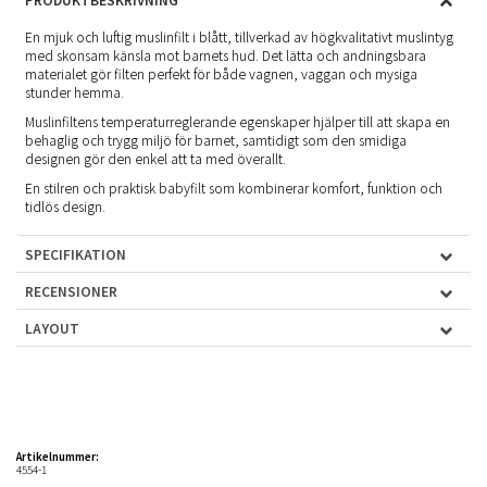
En mjuk och luftig muslinfilt i blått, tillverkad av högkvalitativt muslintyg
med skonsam känsla mot barnets hud. Det lätta och andningsbara
materialet gör filten perfekt för både vagnen, vaggan och mysiga
stunder hemma.
Muslinfiltens temperaturreglerande egenskaper hjälper till att skapa en
behaglig och trygg miljö för barnet, samtidigt som den smidiga
designen gör den enkel att ta med överallt.
En stilren och praktisk babyfilt som kombinerar komfort, funktion och
tidlös design.
SPECIFIKATION
RECENSIONER
LAYOUT
Artikelnummer:
4554-1