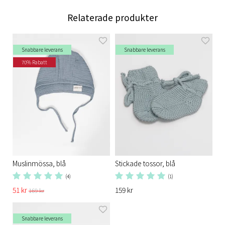
Relaterade produkter
Snabbare leverans
Snabbare leverans
70% Rabatt
Muslinmössa, blå
Stickade tossor, blå
(4)
(1)
51 kr
159 kr
169 kr
Snabbare leverans