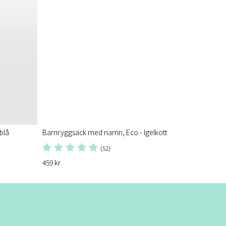
blå
Barnryggsäck med namn, Eco - Igelkott
(52)
459 kr