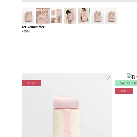
Artikelnummer:
4951-1
3 för 2
Snabbare le
3 för 2