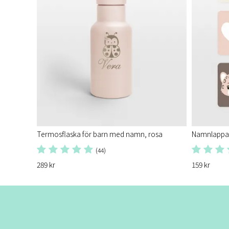
Termosflaska för barn med namn, rosa
Namnlappar,
(44)
289 kr
159 kr