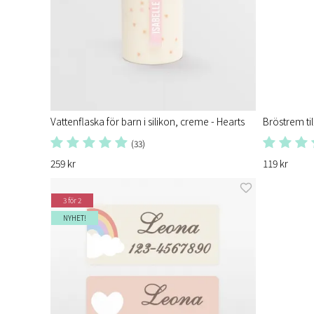
Vattenflaska för barn i silikon, creme - Hearts
Bröstrem ti
(33)
259 kr
119 kr
3 för 2
NYHET!