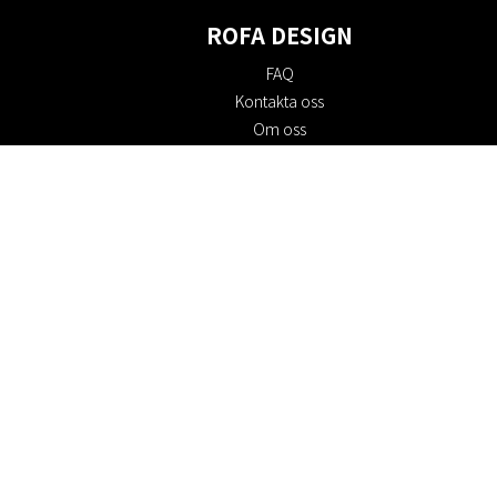
ROFA DESIGN
FAQ
Kontakta oss
Om oss
Köpvillkor
Returpolicy
Hållbarhet
Cookie policy
Integritetspolicy
Presentkort
Jobba hos oss
Rabattkoder
#RofaDesign
#yesrofadesign
Tävling