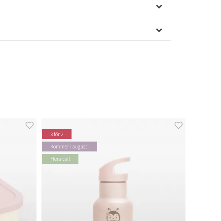
3 för 2
Kommer i augusti
Flera val!