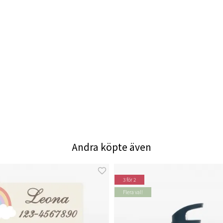
Andra köpte även
3 för 2
Flera val!