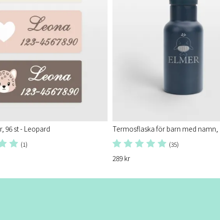
 96 st - Leopard
Termosflaska för barn med namn, 
(1)
(35)
289 kr