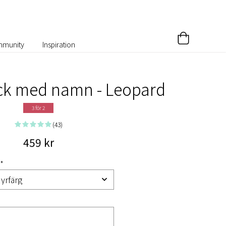
munity
Inspiration
ck med namn - Leopard
3 för 2
(43)
459 kr
 *