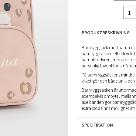
PRODUKTBESKRIVNING
Barnryggsäck med namn och
barnryggsäcken ett uttrycksf
namnbrodyren, mönstret och d
personlig favorit för små bar
På barnryggsäckens mindre fic
vilket gör den både unik och 
Barnryggsäcken är utformad
exempelvis ombyte, mellanmå
axelbanden gör barnryggsäck
extra stöd finns möjlighet a
SPECIFIKATION