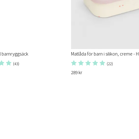
ll barnryggsäck
Matlåda för barn i silikon, creme - 
(43)
(22)
289 kr