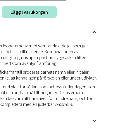
Lägg i varukorgen
 leopardmotiv med skimrande detaljer som ger
ullt och lekfullt utseende. Kombinationen av
e glittriga inslagen gör barnryggsäcken till en
n med stora äventyr framför sig.
ka framtill broderas barnets namn eller initialer,
enkel att känna igen på förskolan eller under utflykter.
 med plats för sådant som behövs under dagen, som
l och andra små tillhörigheter. De justerbara
en bekväm att bära även för mindre barn, och för
tt komplettera med en justerbar
bröstrem
.