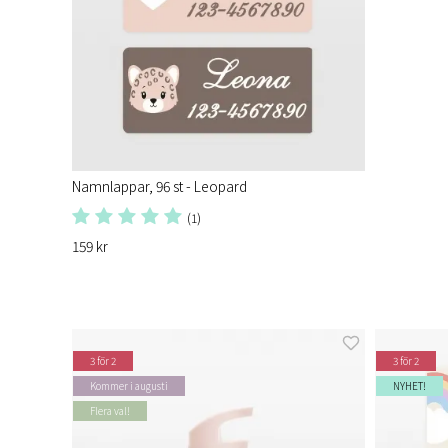
Namnlappar, 96 st - Leopard
(1)
159 kr
3 för 2
3 för 2
Kommer i augusti
NYHET!
Flera val!