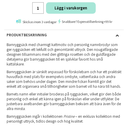
Lägg i varukorgen
Snabbare? Expresstillverkning +99 kr
Skickas inom 3 vardagar
PRODUKTBESKRIVNING
Barnryggsäck med charmigt kattmotiv och personlig namnbrodyr som
ger ryggsäcken ett lekfullt och genomtänkt uttryck. Den nougatfärgade
designen tillsammans med den glittriga rosetten och de guldfärgade
detaljerna gör barnryggsäcken till en självklar favorit hos små
kattälskare.
Barnryggsäcken är särskilt anpassad för förskolebarn och har ett praktiskt
huvudfack med plats för exempelvis ombyte, vattenflaska och andra
saker som behövs under dagen. Den mindre fickan framtill gör det
enkelt att organisera små tillhörigheter som barnet vill ha nära till hands.
Barnets namn eller initialer broderas på ryggsäcken, vilket gör den både
personlig och enkel att känna igen på förskolan eller under utflykter. De
justerbara axelbanden gör barnryggsäcken bekväm att bära även för de
allra minsta.
Barnryggsäcken ingår i kollektionen
Pristine
– en exklusiv kollektion med
personligt uttryck, tidlös design och hög kvalitet.