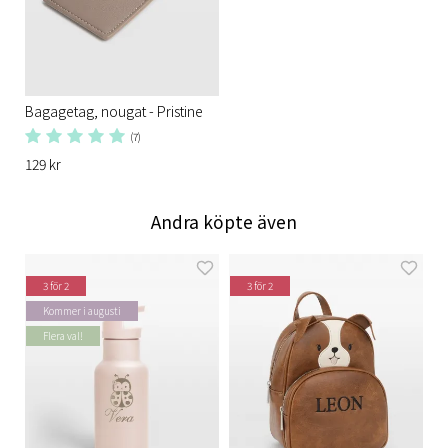
Bagagetag, nougat - Pristine
(7)
129 kr
Andra köpte även
3 för 2
3 för 2
Kommer i augusti
Flera val!