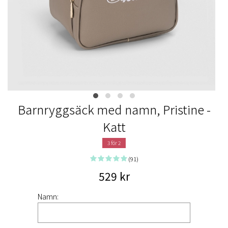
Barnryggsäck med namn, Pristine​ -
Katt
3 för 2
(91)
529 kr
Namn: