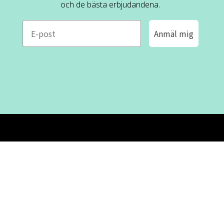
och de bästa erbjudandena.
e-mail
Anmäl mig
ROFA DESIGN
KUNDSERVICE
📝
Skriv till oss
FAQ
📞 08-530 434 10
Mån - tor kl. 09:00 - 16:00
Kontakta oss
Fre kl. 09:00 - 15:00
Stängt kl. 12:00 - 13:00
Om oss