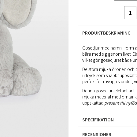
PRODUKTBESKRIVNING
Gosedjur med namn i form av 
bära med sig genom livet. El
vilket gör gosedjuret både uni
De stora mjuka öronen och den
uttryck som snabbt uppskatt
perfekt för mysiga stunder, v
Denna gosedjurselefant är ti
mjuka material med omtanke
uppskattad
present till nyfö
SPECIFIKATION
RECENSIONER