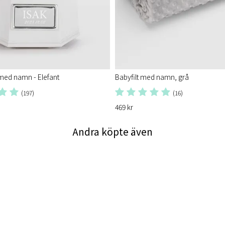
med namn - Elefant
Babyfilt med namn, grå
(197)
(16)
469 kr
Andra köpte även