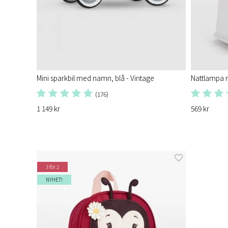
Mini sparkbil med namn, blå - Vintage
Nattlampa 
(176)
1 149 kr
569 kr
3 för 2
NYHET!