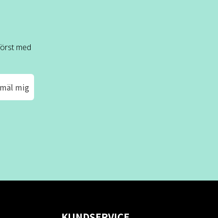
 först med
mäl mig
KUNDSERVICE