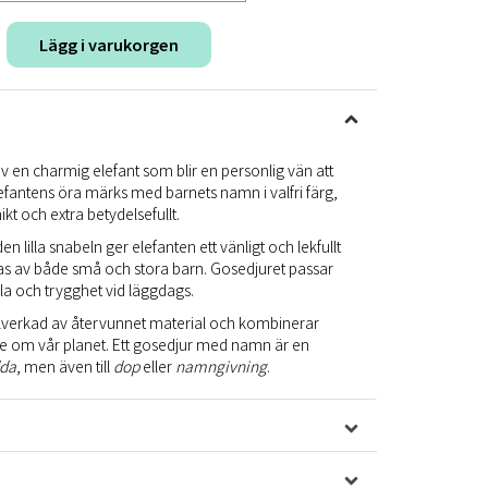
Lägg i varukorgen
en charmig elefant som blir en personlig vän att
efantens öra märks med barnets namn i valfri färg,
kt och extra betydelsefullt.
 lilla snabeln ger elefanten ett vänligt och lekfullt
as av både små och stora barn. Gosedjuret passar
ila och trygghet vid läggdags.
llverkad av återvunnet material och kombinerar
 om vår planet. Ett
gosedjur med namn
är en
dda
, men även till
dop
eller
namngivning
.