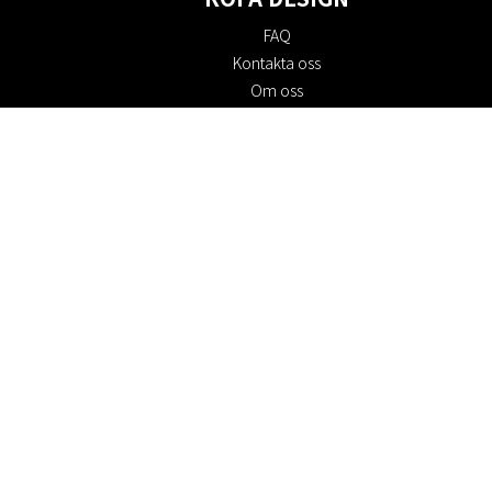
FAQ
Kontakta oss
Om oss
Köpvillkor
Returpolicy
Hållbarhet
Cookie policy
Integritetspolicy
Presentkort
Jobba hos oss
Rabattkoder
#RofaDesign
#yesrofadesign
Tävling