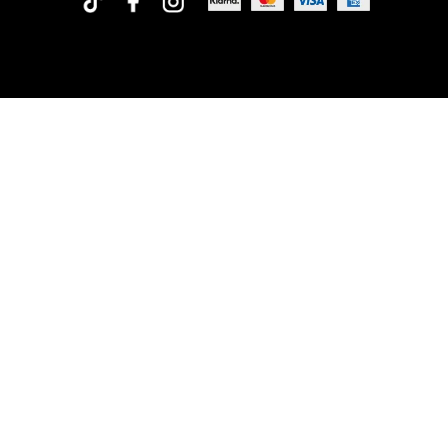
Rofa Design AB
Org.nr: 556573-1675