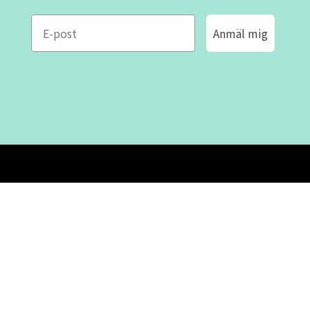
e-mail
Anmäl mig
ROFA DESIGN
KUNDSERVICE
📝
Skriv till oss
FAQ
📞 08-530 434 10
Mån - tor kl. 09:00 - 16:00
Kontakta oss
Fre kl. 09:00 - 15:00
Stängt kl. 12:00 - 13:00
Om oss