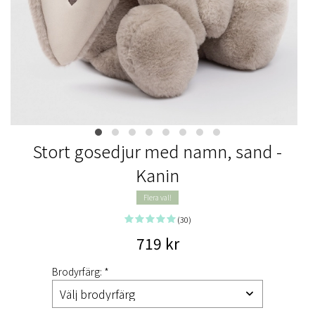
Stort gosedjur med namn, sand -
Kanin
Flera val!
(30)
719 kr
Brodyrfärg: *