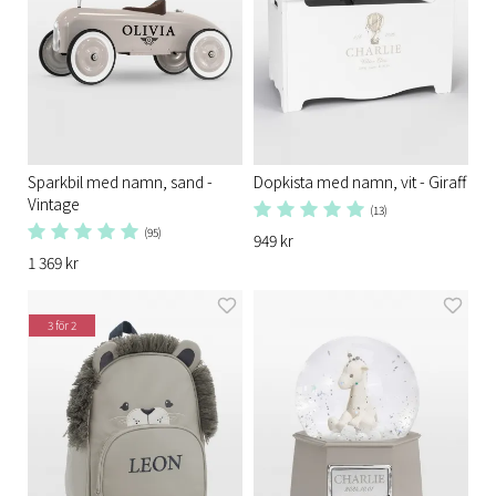
Sparkbil med namn, sand -
Dopkista med namn, vit - Giraff
Vintage
(13)
(95)
949 kr
1 369 kr
3 för 2