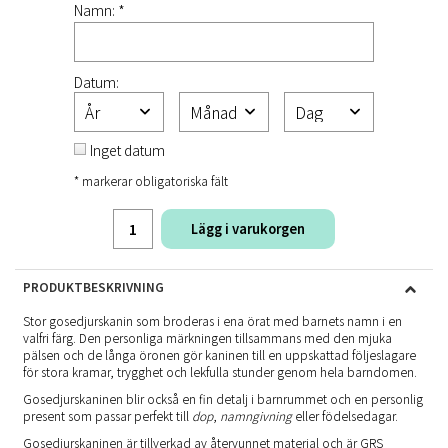
Namn: *
Datum:
Inget datum
* markerar obligatoriska fält
Lägg i varukorgen
PRODUKTBESKRIVNING
Stor gosedjurskanin som broderas i ena örat med barnets namn i en
valfri färg. Den personliga märkningen tillsammans med den mjuka
pälsen och de långa öronen gör kaninen till en uppskattad följeslagare
för stora kramar, trygghet och lekfulla stunder genom hela barndomen.
Gosedjurskaninen blir också en fin detalj i barnrummet och en personlig
present som passar perfekt till
dop
,
namngivning
eller födelsedagar.
Gosedjurskaninen är tillverkad av återvunnet material och är GRS