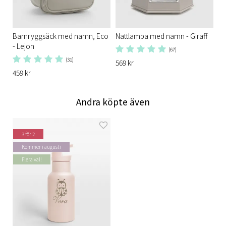
Barnryggsäck med namn, Eco
Nattlampa med namn - Giraff
- Lejon
(67)
(31)
569 kr
459 kr
Andra köpte även
3 för 2
Kommer i augusti
Flera val!