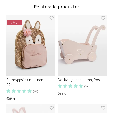
Relaterade produkter
3 för 2
Barnryggsäck med namn -
Dockvagn med namn, Rosa
Rådjur
(79)
(113)
598 kr
459 kr