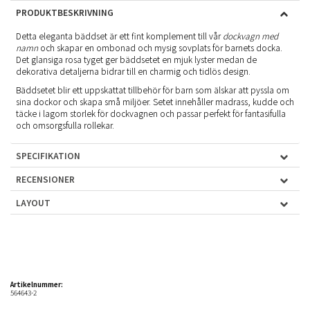
PRODUKTBESKRIVNING
Detta eleganta bäddset är ett fint komplement till vår
dockvagn med
namn
och skapar en ombonad och mysig sovplats för barnets docka.
Det glansiga rosa tyget ger bäddsetet en mjuk lyster medan de
dekorativa detaljerna bidrar till en charmig och tidlös design.
Bäddsetet blir ett uppskattat tillbehör för barn som älskar att pyssla om
sina dockor och skapa små miljöer. Setet innehåller madrass, kudde och
täcke i lagom storlek för dockvagnen och passar perfekt för fantasifulla
och omsorgsfulla rollekar.
SPECIFIKATION
RECENSIONER
LAYOUT
Artikelnummer:
564643-2