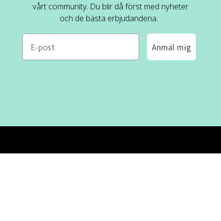
vårt community. Du blir då först med nyheter
och de bästa erbjudandena.
e-mail
Anmäl mig
ROFA DESIGN
KUNDSERVICE
📝
Skriv till oss
FAQ
📞 08-530 434 10
Mån - tor kl. 09:00 - 16:00
Kontakta oss
Fre kl. 09:00 - 15:00