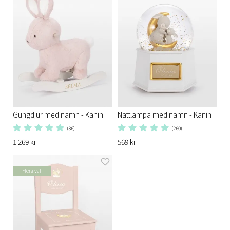
Gungdjur med namn - Kanin
Nattlampa med namn - Kanin
(36)
(260)
1 269 kr
569 kr
Flera val!