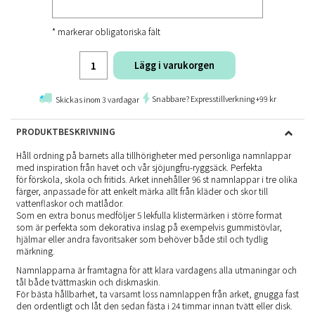
* markerar obligatoriska fält
Lägg i varukorgen
Snabbare? Expresstillverkning +99 kr
Skickas inom 3 vardagar
PRODUKTBESKRIVNING
Håll ordning på barnets alla tillhörigheter med personliga namnlappar
med inspiration från havet och vår sjöjungfru-ryggsäck. Perfekta
för förskola, skola och fritids. Arket innehåller 96 st namnlappar i tre olika
färger, anpassade för att enkelt märka allt från kläder och skor till
vattenflaskor och matlådor.
Som en extra bonus medföljer 5 lekfulla klistermärken i större format
som är perfekta som dekorativa inslag på exempelvis gummistövlar,
hjälmar eller andra favoritsaker som behöver både stil och tydlig
märkning.
Namnlapparna är framtagna för att klara vardagens alla utmaningar och
tål både tvättmaskin och diskmaskin.
För bästa hållbarhet, ta varsamt loss namnlappen från arket, gnugga fast
den ordentligt och låt den sedan fästa i 24 timmar innan tvätt eller disk.