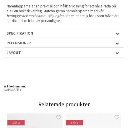
Namnlapparna är en praktisk och hållbar lösning för att hålla reda på
allt i en hektisk vardag. Matcha gärna namnlapparna med vår
barnryggsäck med namn - sjöjungfru
, för en enhetlig look som både är
funktionell och full av personlighet.
SPECIFIKATION
RECENSIONER
LAYOUT
Artikelnummer:
NAMNLAPP-1
Relaterade produkter
3 för 2
3 för 2