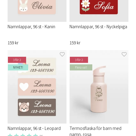
Namnlappar, 96 st - Kanin
Namnlappar, 96 st - Nyckelpiga
159 kr
159 kr
3 för 2
3 för 2
NYHET!
Flera val!
Namnlappar, 96 st - Leopard
Termosflaska för barn med
namn, rosa