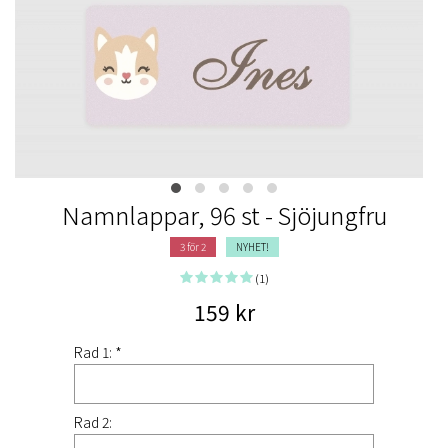
Namnlappar, 96 st - Sjöjungfru
3 för 2
NYHET!
(1)
159 kr
Rad 1: *
Rad 2: