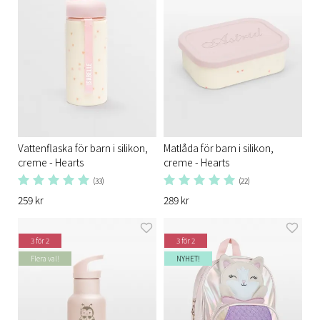
Vattenflaska för barn i silikon,
Matlåda för barn i silikon,
creme - Hearts
creme - Hearts
(33)
(22)
259 kr
289 kr
3 för 2
3 för 2
Flera val!
NYHET!