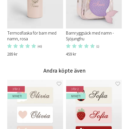
Termosflaska för barn med
Barnryggsäck med namn -
namn, rosa
Sjöjungfru
(43)
(1)
289 kr
459 kr
Andra köpte även
3 för 2
3 för 2
NYHET!
NYHET!