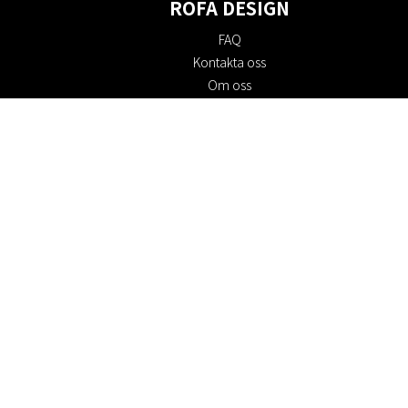
ROFA DESIGN
FAQ
Kontakta oss
Om oss
Köpvillkor
Returpolicy
Hållbarhet
Cookie policy
Integritetspolicy
Presentkort
Jobba hos oss
Rabattkoder
#RofaDesign
#yesrofadesign
Tävling