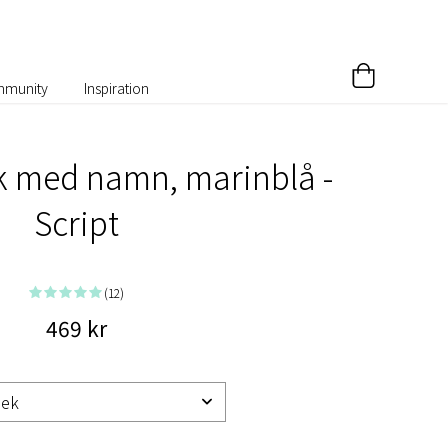
munity
Inspiration
 med namn, marinblå -
Script
(12)
469 kr