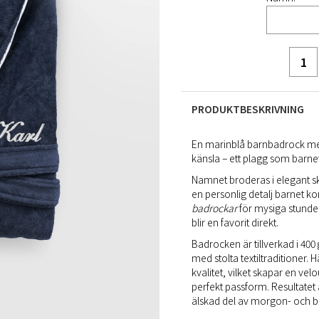
PRODUKTBESKRIVNING
En marinblå barnbadrock m
känsla – ett plagg som barn
Namnet broderas i elegant skr
en personlig detalj barnet k
badrockar
för mysiga stund
blir en favorit direkt.
Badrocken är tillverkad i 400
med stolta textiltraditioner
kvalitet, vilket skapar en 
perfekt passform. Resultate
älskad del av morgon- och b