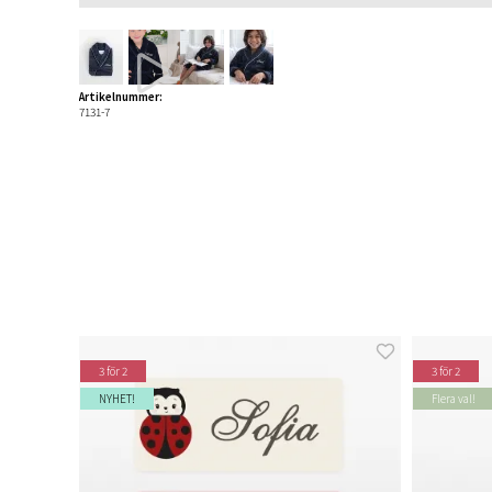
Artikelnummer:
7131-7
3 för 2
3 för 2
NYHET!
Flera val!