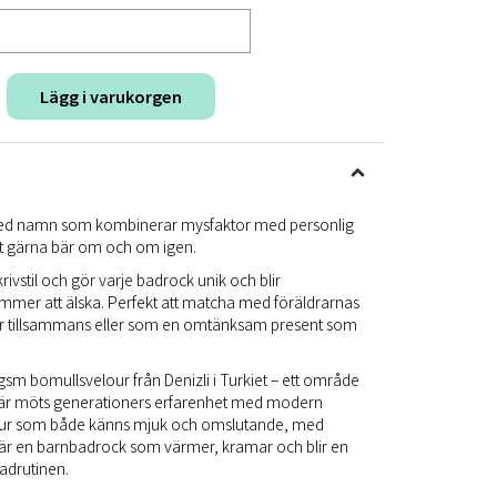
Lägg i varukorgen
ed namn som kombinerar mysfaktor med personlig
et gärna bär om och om igen.
ivstil och gör varje badrock unik och blir
ommer att älska. Perfekt att matcha med föräldrarnas
er tillsammans eller som en omtänksam present som
 gsm bomullsvelour från Denizli i Turkiet – ett område
. Här möts generationers erfarenhet med modern
velour som både känns mjuk och omslutande, med
t är en barnbadrock som värmer, kramar och blir en
adrutinen.