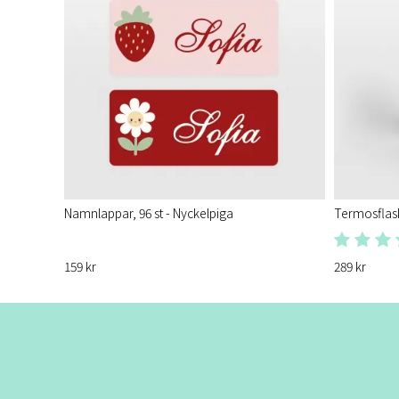
Namnlappar, 96 st - Nyckelpiga
Termosflas
159 kr
289 kr