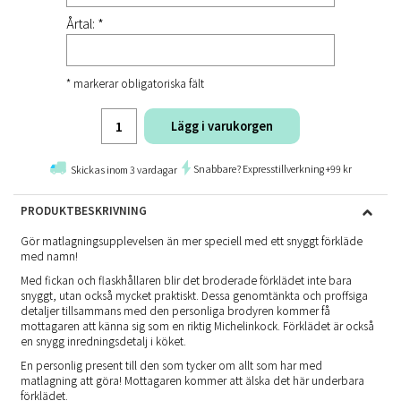
Årtal: *
* markerar obligatoriska fält
Lägg i varukorgen
Snabbare? Expresstillverkning +99 kr
Skickas inom 3 vardagar
PRODUKTBESKRIVNING
Gör matlagningsupplevelsen än mer speciell med ett snyggt förkläde
med namn!
Med fickan och flaskhållaren blir det broderade förklädet inte bara
snyggt, utan också mycket praktiskt. Dessa genomtänkta och proffsiga
detaljer tillsammans med den personliga brodyren kommer få
mottagaren att känna sig som en riktig Michelinkock. Förklädet är också
en snygg inredningsdetalj i köket.
En personlig present till den som tycker om allt som har med
matlagning att göra! Mottagaren kommer att älska det här underbara
förklädet.