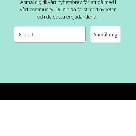
Anmäl dig till vårt nyhetsbrev för att gå med i
vårt community. Du blir då först med nyheter
och de bästa erbjudandena.
e-mail
Anmäl mig
ROFA DESIGN
KUNDSERVICE
📝
Skriv till oss
FAQ
📞 08-530 434 10
Mån - tor kl. 09:00 - 16:00
Kontakta oss
Fre kl. 09:00 - 15:00