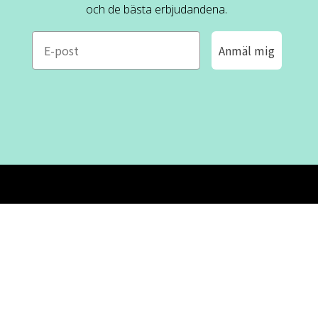
och de bästa erbjudandena.
e-mail
Anmäl mig
ROFA DESIGN
KUNDSERVICE
📝
Skriv till oss
FAQ
📞 08-530 434 10
Mån - tor kl. 09:00 - 16:00
Kontakta oss
Fre kl. 09:00 - 15:00
Stängt kl. 12:00 - 13:00