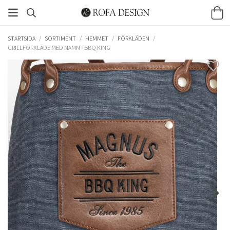
STARTSIDA
/
SORTIMENT
/
HEMMET
/
FÖRKLÄDEN
/
GRILLFÖRKLÄDE MED NAMN - BBQ KING