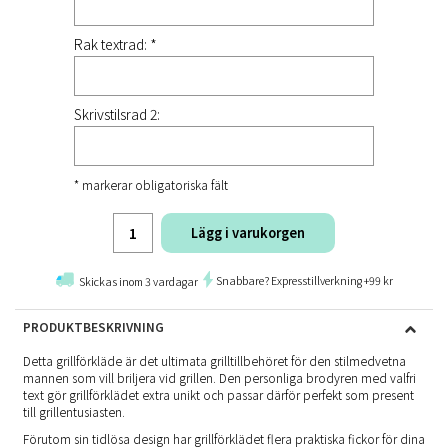
Rak textrad: *
Skrivstilsrad 2:
* markerar obligatoriska fält
Lägg i varukorgen
Snabbare? Expresstillverkning +99 kr
Skickas inom 3 vardagar
PRODUKTBESKRIVNING
Detta grillförkläde är det ultimata grilltillbehöret för den stilmedvetna
mannen som vill briljera vid grillen. Den personliga brodyren med valfri
text gör grillförklädet extra unikt och passar därför perfekt som present
till grillentusiasten.
Förutom sin tidlösa design har grillförklädet flera praktiska fickor för dina