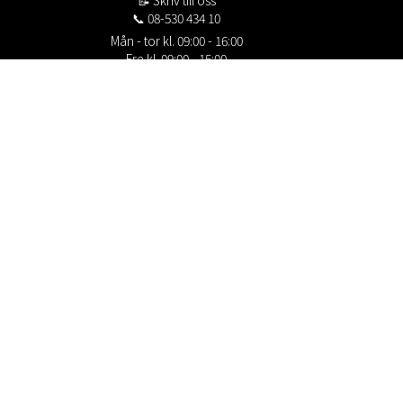
📝
Skriv till oss
📞 08-530 434 10
Mån - tor kl. 09:00 - 16:00
Fre kl. 09:00 - 15:00
Stängt kl. 12:00 - 13:00