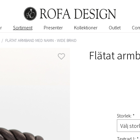
r
Sortiment
Presenter
Kollektioner
Outlet
Com
/
FLÄTAT ARMBAND MED NAMN - WIDE BRAID
Flätat arm
Storlek: *
Textrad 1: *