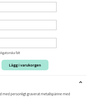
ligatoriska fält
Lägg i varukorgen
and med personligt graverat metallspänne med