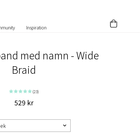
munity
Inspiration
band med namn - Wide
Braid
(23)
529 kr