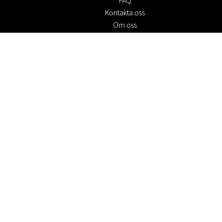
FAQ
Kontakta oss
Om oss
Köpvillkor
Returpolicy
Hållbarhet
Cookie policy
Integritetspolicy
Presentkort
Jobba hos oss
Rabattkoder
#RofaDesign
#yesrofadesign
Tävling