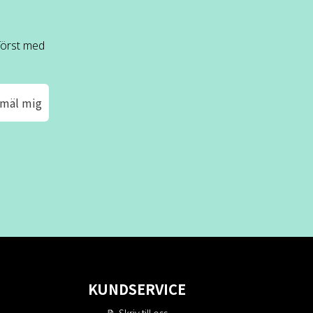
 först med
mäl mig
KUNDSERVICE