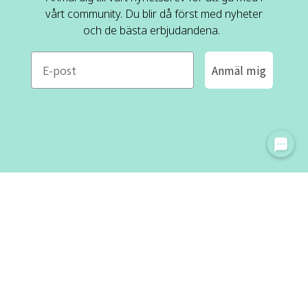
vårt community. Du blir då först med nyheter
och de bästa erbjudandena.
e-mail
Anmäl mig
ROFA DESIGN
KUNDSERVICE
📝
Skriv till oss
FAQ
📞 08-530 434 10
Mån - tor kl. 09:00 - 16:00
Kontakta oss
Fre kl. 09:00 - 15:00