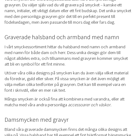
gravyren. Du väljer själv vad du vill gravera på smycket – kanske ett
namn, initialer, ett viktigt datum eller ett fint budskap. Det unika smycket
med den personliga gravyren gör det till en perfekt present till
födelsedagen, men även passande till mors dag eller fars dag.
Graverade halsband och armband med namn
I vårt smyckessortiment hittar du halsband med namn och armband
med namn för både dam och herr. Dess unika design gör dem till
något alldeles extra, och tillsammans med gravyren kommer smycket
att bli en symbol för ett fint minne.
Utöver våra olika designs på smycken kan du även välja vilket material
du föredrar, guld eller silver. På vissa smycken är det även möjligt att
välja mellan olika textfonter på gravyren. Det kan till exempel vara en
font i skrivstil, eller en mer rak text.
Många smycken är också fina att kombinera med varandra, eller att
matcha med våra andra personliga
accessoarer och väskor
.
Damsmycken med gravyr
Bland våra graverade damsmycken finns det många olika designs att
välja på. Vissa halsband har till exempel ett fint hjärtformat hängsmycke