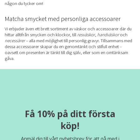
någon du tycker om!
Matcha smycket med personliga accessoarer
Vi erbjuder även ett brett sortiment av väskor och accessoarer där du
hittar alltifrån smycken och klockor, till
resväskor
,
handväskor
och
necessärer
– alla med möjlighet till personlig gravyr. Tillsammans med
dessa accessoarer skapar du en genomtänkt och stilfull enhet –
oavsett om presenten är tänkt till dig själv, eller som en omtänksam
gåva.
Få 10% på ditt första
köp!
Anmäl dig till vårt nyhetsbrev för att gå med i