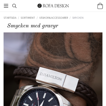
STARTSIDA
/
SORTIMENT
/
VÄSKOR & ACCESSOARER
/
SMYCKEN
Smycken med gravyr