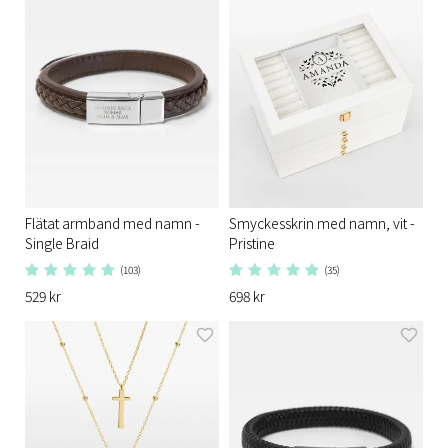
Flätat armband med namn -
Smyckesskrin med namn, vit -
Single Braid
Pristine
(103)
(35)
529 kr
698 kr