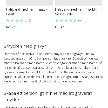
Halsband med namn, guld -
Halsband med namn, guld -
Heart
Script Circle
(1)
(2)
679 kr
679 kr
Smycken med gravyr
Upptäck vår exklusiva kollektion av smycken med gravyr – unika
accessoarer som bär på ett personligt budskap. Oavsett om du letar
efter ett halsband med namn, eller ett elegant armband med namn, så
finns här något som garanterat kommer att falla dig i smaken. Våra
graverade smycken i guld och silver finns i flera utföranden och
storlekar, vilket för det enkelt att hitta en design som passar just din stil
– eller som en minnesvärd gåva till någon du tycker om.
Skapa ett personligt minne med ett graverat
smycke
Våra smycken blir extra betydelsefulla tack vare den personliga