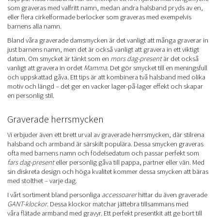
som graveras med valfritt namn, medan andra halsband pryds av en,
eller flera cirkelformade berlocker som graveras med exempelvis
barnens alla namn.
Bland våra graverade damsmycken är det vanligt att många graverar in
just barnens namn, men det är också vanligt att gravera in ett viktigt
datum. Om smycket är tänkt som en
mors dag-present
är det också
vanligt att gravera in ordet
Mamma
. Det gör smycket till en meningsfull
och uppskattad gåva. Ett tips är att kombinera två halsband med olika
motiv och längd – det ger en vacker lager-på-lager effekt och skapar
en personlig stil.
Graverade herrsmycken
Vi erbjuder även ett brett urval av graverade herrsmycken, där stilrena
halsband och armband är särskilt populära. Dessa smycken graveras
ofta med barnens namn och födelsedatum och passar perfekt som
fars dag-present
eller personlig gåva till pappa, partner eller vän. Med
sin diskreta design och höga kvalitet kommer dessa smycken att bäras
med stolthet – varje dag.
I vårt sortiment bland personliga
accessoarer
hittar du även graverade
GANT-klockor
. Dessa klockor matchar jättebra tillsammans med
våra flätade armband med gravyr. Ett perfekt presentkit att ge bort till