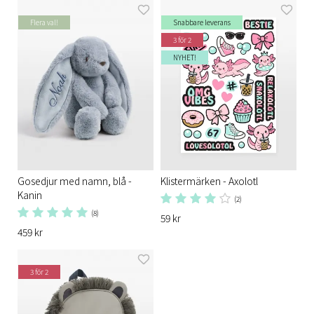
Flera val!
Snabbare leverans
3 för 2
NYHET!
Gosedjur med namn, blå -
Klistermärken - Axolotl
Kanin
(2)
(8)
59 kr
459 kr
3 för 2