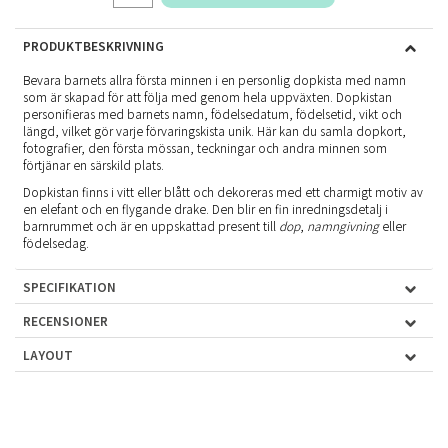
PRODUKTBESKRIVNING
Bevara barnets allra första minnen i en personlig dopkista med namn
som är skapad för att följa med genom hela uppväxten. Dopkistan
personifieras med barnets namn, födelsedatum, födelsetid, vikt och
längd, vilket gör varje förvaringskista unik. Här kan du samla dopkort,
fotografier, den första mössan, teckningar och andra minnen som
förtjänar en särskild plats.
Dopkistan finns i vitt eller blått och dekoreras med ett charmigt motiv av
en elefant och en flygande drake. Den blir en fin inredningsdetalj i
barnrummet och är en uppskattad present till
dop
,
namngivning
eller
födelsedag.
SPECIFIKATION
RECENSIONER
LAYOUT