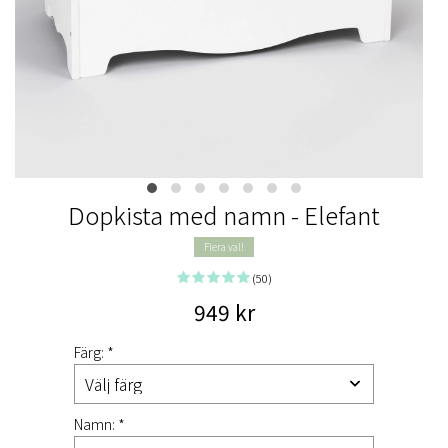
Dopkista med namn - Elefant
Flera val!
(50)
949 kr
Färg: *
Namn: *