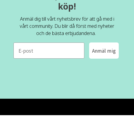
köp!
Anmäl dig till vårt nyhetsbrev för att gå med i
vårt community. Du blir då först med nyheter
och de bästa erbjudandena.
e-mail
Anmäl mig
ROFA DESIGN
KUNDSERVICE
📝
Skriv till oss