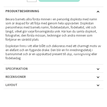
PRODUKTBESKRIVNING
Bevara barnets allra första minnen i en personlig dopkista med namn
som är skapad för att följa med genom hela uppväxten. Dopkistan
personifieras med barnets namn, födelsedatum, födelsetid, vikt och
längd, vilket gör varje förvaringskista unik. Här kan du samla dopkort,
fotografier, den första mössan, teckningar och andra minnen som
förtjänar en särskild plats.
Dopkistan finns i vitt eller blått och dekoreras med ett charmigt motiv av
en elefant och en flygande drake. Den blir en fin inredningsdetalj i
barnrummet och är en uppskattad present till
dop
,
namngivning
eller
födelsedag.
SPECIFIKATION
RECENSIONER
LAYOUT