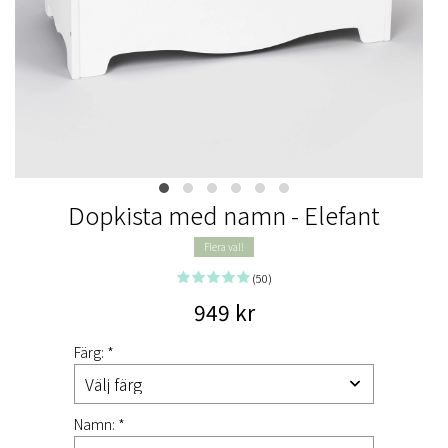
Dopkista med namn - Elefant
Flera val!
(50)
949 kr
Färg: *
Namn: *