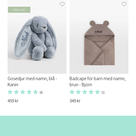
Flera val!
Gosedjur med namn, blå -
Badcape för barn med namn,
Kanin
brun - Björn
(8)
(1)
459 kr
349 kr