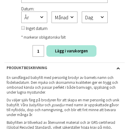
Datum:
Inget datum
* markerar obligatoriska fält
Lägg i varukorgen
PRODUKTBESKRIVNING
En sandfärgad babyfilt med personlig brodyr av barnets namn och
födelsedatum. Den mjuka och skonsamma kvaliteten ger en trygg och
ombonad känsla och passar perfekt i både barnvagn, spjälsäng och
under lugna mysstunder.
Du väljer själv färg på brodyren för att skapa en mer personlig och unik
babyfilt. Våra
babyfiltar
och
gosedjur
med namn är uppskattade gåvor
till nyfödda, dop och namngivning, och blir ett fint minne att bevara
under många år.
Babyfilten är tillverkad av återvunnet material och är GRS-certifierad
(Global Recycled Standard), vilket säkerställer höga krav på miljö,