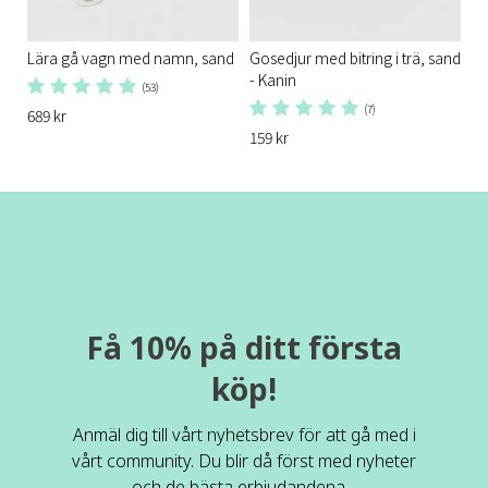
Lära gå vagn med namn, sand
Gosedjur med bitring i trä, sand
- Kanin
(53)
(7)
689 kr
159 kr
Få 10% på ditt första
köp!
Anmäl dig till vårt nyhetsbrev för att gå med i
vårt community. Du blir då först med nyheter
och de bästa erbjudandena.