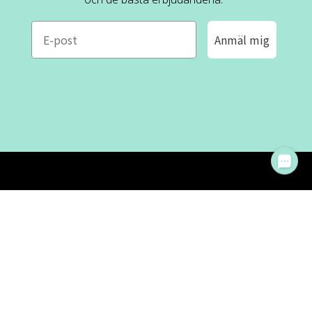
e-mail
Anmäl mig
ROFA DESIGN
KUNDSERVICE
📝
Skriv till oss
FAQ
📞 08-530 434 10
Mån - tor kl. 09:00 - 16:00
Kontakta oss
Fre kl. 09:00 - 15:00
Stängt kl. 12:00 - 13:00
Om oss