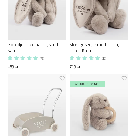
Gosedjur med namn, sand -
Stort gosedjur med namn,
Kanin
sand - Kanin
(76)
(30)
459 kr
719 kr
Snabbare leverans