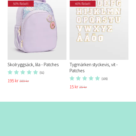
50% Rabatt
40% Rabatt
Skolryggsäck, lila - Patches
Tygmärken styckevis, vit -
Patches
(51)
(105)
195 kr
389 kr
15 kr
25 kr