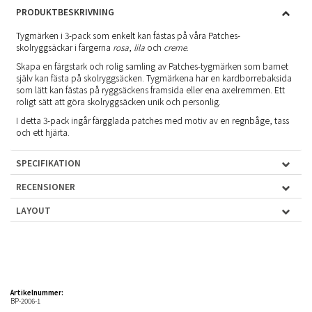
PRODUKTBESKRIVNING
Tygmärken i 3-pack som enkelt kan fästas på våra Patches-
skolryggsäckar i färgerna
rosa
,
lila
och
creme
.
Skapa en färgstark och rolig samling av Patches-tygmärken som barnet
själv kan fästa på skolryggsäcken. Tygmärkena har en kardborrebaksida
som lätt kan fästas på ryggsäckens framsida eller ena axelremmen. Ett
roligt sätt att göra skolryggsäcken unik och personlig.
I detta 3-pack ingår färgglada patches med motiv av en regnbåge, tass
och ett hjärta.
SPECIFIKATION
RECENSIONER
LAYOUT
Artikelnummer:
BP-2006-1