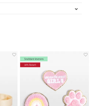
Snabbare leverans
38% Rabatt