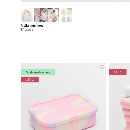
Artikelnummer:
BP-2002-1
Snabbare leverans
3 för 2
3 för 2