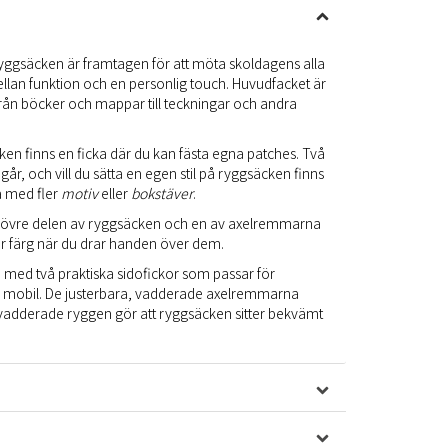
ggsäcken är framtagen för att möta skoldagens alla
lan funktion och en personlig touch. Huvudfacket är
t från böcker och mappar till teckningar och andra
en finns en ficka där du kan fästa egna patches. Två
r, och vill du sätta en egen stil på ryggsäcken finns
a med fler
motiv
eller
bokstäver
.
en övre delen av ryggsäcken och en av axelremmarna
ar färg när du drar handen över dem.
 med två praktiska sidofickor som passar för
er mobil. De justerbara, vadderade axelremmarna
adderade ryggen gör att ryggsäcken sitter bekvämt