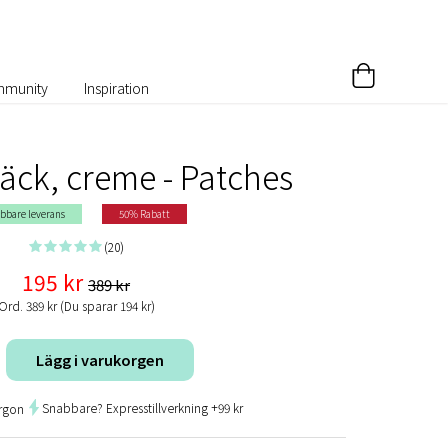
munity
Inspiration
äck, creme - Patches
bbare leverans
50% Rabatt
(20)
195 kr
389 kr
Ord. 389 kr (Du sparar 194 kr)
Lägg i varukorgen
Snabbare? Expresstillverkning +99 kr
rgon