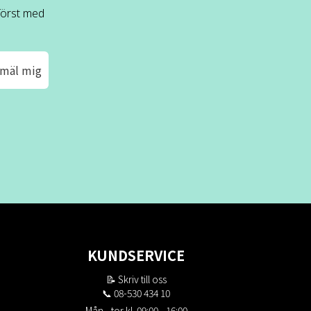
 först med
mäl mig
KUNDSERVICE
📝
Skriv till oss
📞 08-530 434 10
Mån - tor kl. 09:00 - 16:00