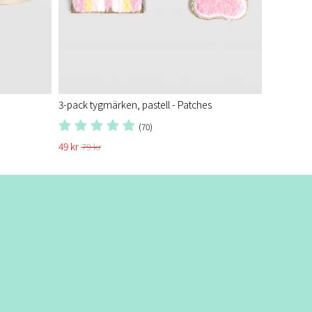
3-pack tygmärken, pastell - Patches
(70)
49 kr
79 kr