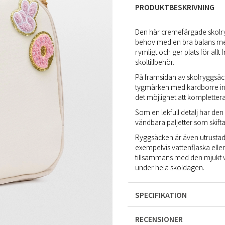
PRODUKTBESKRIVNING
Den här cremefärgade skolry
behov med en bra balans mel
rymligt och ger plats för all
skoltillbehör.
På framsidan av skolryggsäck
tygmärken med kardborre ingå
det möjlighet att kompletter
Som en lekfull detalj har d
vändbara paljetter som skift
Ryggsäcken är även utrustad
exempelvis vattenflaska ell
tillsammans med den mjukt v
under hela skoldagen.
SPECIFIKATION
RECENSIONER