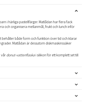
barn i härliga pastellfärger. Matlådan har flera fack
era och organisera mellanmål, frukt och lunch inför
let behåller både form och funktion över tid och klarar
200 grader. Matlådan är dessutom diskmaskinssäker
 vår
donut-vattenflaska
i silikon för ett komplett set till