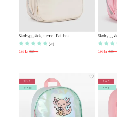
Skolryggsäck, creme - Patches
Skolryggsäc
(20)
195 kr
195 kr
389 kr
389 k
3 för 2
3 för 2
NYHET!
NYHET!