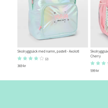
Skolryggsäck med namn, pastell - Axolotl
Skolryggsäc
Cherry
(2)
369 kr
599 kr