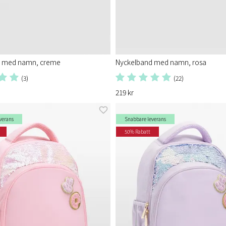
d med namn, creme
Nyckelband med namn, rosa
(3)
(22)
219 kr
verans
Snabbare leverans
50% Rabatt