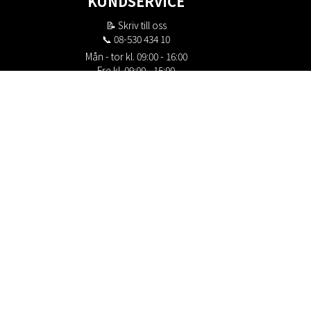
KUNDSERVICE
📝
Skriv till oss
📞 08-530 434 10
Mån - tor kl. 09:00 - 16:00
Fre kl. 09:00 - 15:00
Stängt kl. 12:00 - 13:00