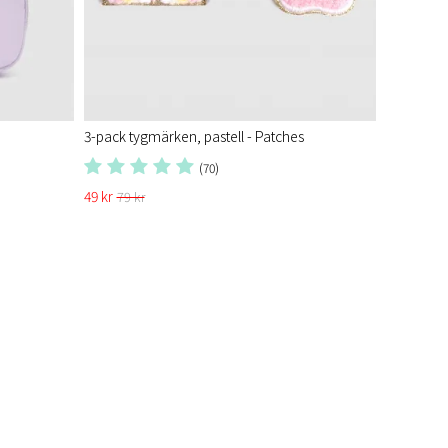
3-pack tygmärken, pastell - Patches
(70)
49 kr
79 kr