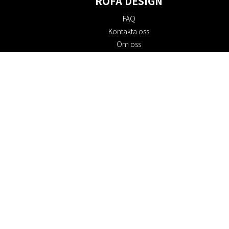
ROFA DESIGN
FAQ
Kontakta oss
Om oss
Köpvillkor
Returpolicy
Hållbarhet
Cookie policy
Integritetspolicy
Presentkort
Jobba hos oss
Rabattkoder
#RofaDesign
#yesrofadesign
Tävling