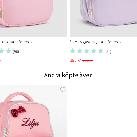
k, rosa - Patches
Skolryggsäck, lila - Patches
(56)
(51)
195 kr
r
389 kr
Andra köpte även