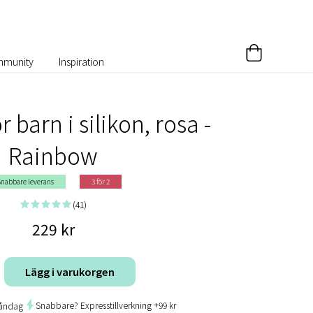
munity
Inspiration
 barn i silikon, rosa -
Rainbow
nabbare leverans
3 för 2
(41)
229 kr
Lägg i varukorgen
Snabbare? Expresstillverkning +99 kr
måndag