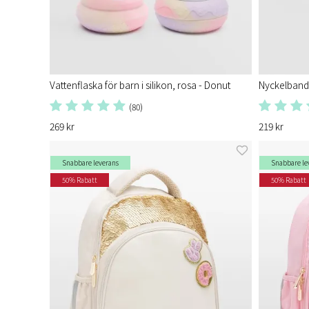
Vattenflaska för barn i silikon, rosa - Donut
Nyckelban
(80)
269 kr
219 kr
Snabbare leverans
Snabbare le
50% Rabatt
50% Rabatt