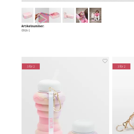
Artikelnummer:
0916-1
3 för 2
3 för 2