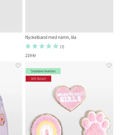
Nyckelband med namn, lila
(7)
219 kr
Snabbare leverans
38% Rabatt