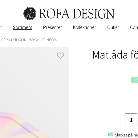
r
Sortiment
Presenter
Kollektioner
Outlet
Com
BARN I SILIKON, ROSA - RAINBOW
Matlåda för
S
Skickas på 