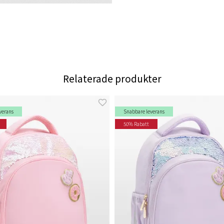
Relaterade produkter
verans
Snabbare leverans
50% Rabatt