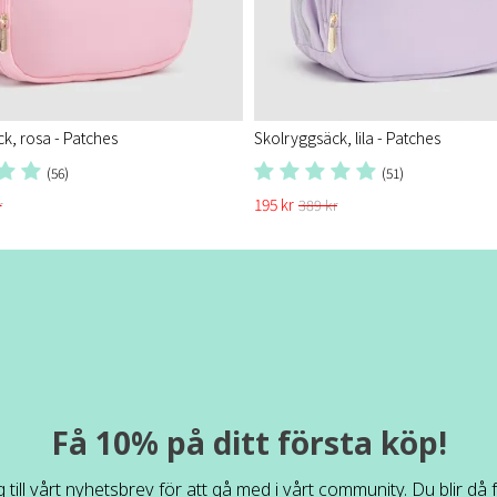
k, rosa - Patches
Skolryggsäck, lila - Patches
(56)
(51)
195 kr
r
389 kr
Få 10% på ditt första köp!
 till vårt nyhetsbrev för att gå med i vårt community. Du blir då