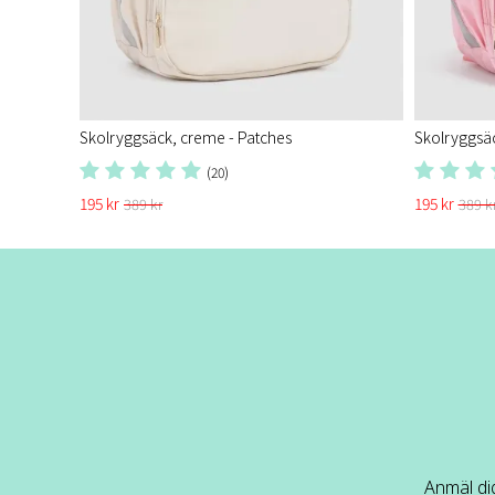
Skolryggsäck, creme - Patches
Skolryggsäc
(20)
195 kr
195 kr
389 kr
389 k
Anmäl dig