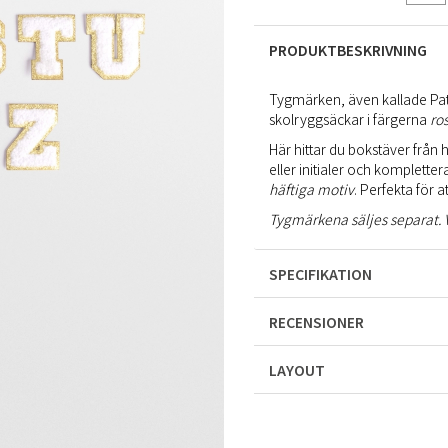
PRODUKTBESKRIVNING
Tygmärken, även kallade Patc
skolryggsäckar i färgerna
ro
Här hittar du bokstäver frå
eller initialer och komplett
häftiga motiv
. Perfekta för 
Tygmärkena säljes separat. V
SPECIFIKATION
RECENSIONER
LAYOUT