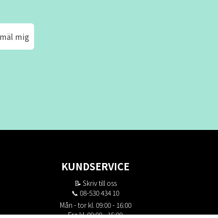
mäl mig
KUNDSERVICE
📝
Skriv till oss
📞 08-530 434 10
Mån - tor kl. 09:00 - 16:00
Fre kl. 09:00 - 15:00