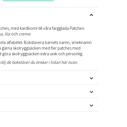
hes, med kardborre till våra färgglada Patches-
sa
,
lila
och
creme
.
n hela alfabetet. Bokstavera barnets namn, smeknamn
era gärna skolryggsäcken med fler patches med
att göra skolryggsäcken extra unik och personlig.
älj de bokstäver du önskar i listan här ovan.