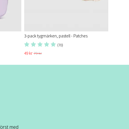
3-pack tygmärken, pastell - Patches
(70)
49 kr
79 kr
 först med