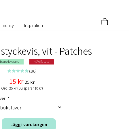
munity
Inspiration
tyckevis, vit - Patches
bbare leverans
40% Rabatt
(105)
15 kr
25 kr
Ord. 25 kr (Du sparar 10 kr)
ver: *
Lägg i varukorgen