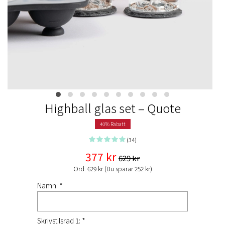
Highball glas set – Quote
40% Rabatt
(34)
377 kr
629 kr
Ord. 629 kr (Du sparar 252 kr)
Namn: *
Skrivstilsrad 1: *