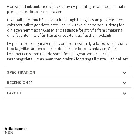
Gör varje drink unik med vårt exklusiva High ball glas set – det ultimata
presentsetet för sportentusiasten!
High ball setet innehåller två stilrena High ball glas som graveras med
valfri text, vilket gör detta set till en unik gåva eller personlig detalj för
din egen hemmabar. Glasen är designade för att lyfta fram smakerna i
dina favoritdrinkar, från klassiska cocktails till fräscha mocktails.
I High ball setet ingår även en isform som skapar fyra fotbollsinspirerade
isbollar, vilket är den perfekta detaljen för fotbollsfantasten. Setet
kommer i en stilren trälåda som både fungerar som en läcker
inredningsdetalj, men även som praktisk förvaring till detta High ball set.
SPECIFIKATION
RECENSIONER
LAYOUT
Artikelnummer:
4453-1