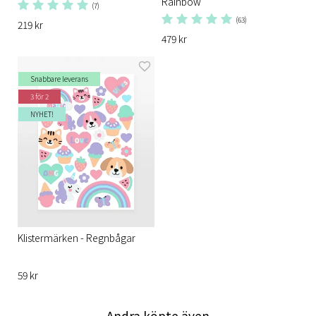
Rainbow
(7)
(63)
219 kr
479 kr
Snabbare leverans
3 för 2
NYHET!
Klistermärken - Regnbågar
59 kr
Andra köpte även