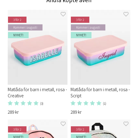
3 för 2
3 för 2
Kommer i augusti
Kommer i augusti
NYHET!
NYHET!
Matlåda för barn i metall, rosa -
Matlåda för barn i metall, rosa -
Creative
Script
(3)
(1)
289 kr
289 kr
3 för 2
3 för 2
NYHET!
NYHET!