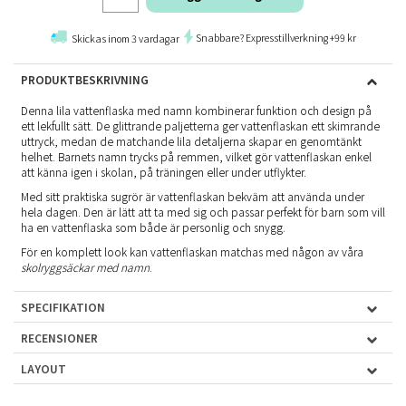
Snabbare? Expresstillverkning +99 kr
Skickas inom 3 vardagar
PRODUKTBESKRIVNING
Denna lila vattenflaska med namn kombinerar funktion och design på
ett lekfullt sätt. De glittrande paljetterna ger vattenflaskan ett skimrande
uttryck, medan de matchande lila detaljerna skapar en genomtänkt
helhet. Barnets namn trycks på remmen, vilket gör vattenflaskan enkel
att känna igen i skolan, på träningen eller under utflykter.
Med sitt praktiska sugrör är vattenflaskan bekväm att använda under
hela dagen. Den är lätt att ta med sig och passar perfekt för barn som vill
ha en vattenflaska som både är personlig och snygg.
För en komplett look kan vattenflaskan matchas med någon av våra
skolryggsäckar med namn
.
SPECIFIKATION
RECENSIONER
LAYOUT