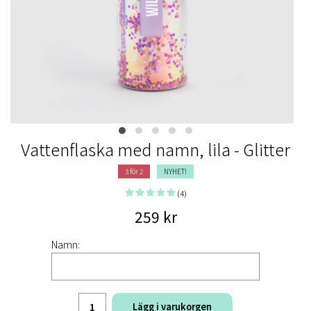
Vattenflaska med namn, lila - Glitter
3 för 2
NYHET!
(4)
259 kr
Namn:
Lägg i varukorgen